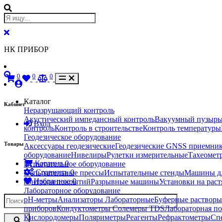
НК ПРИБОР
0
0
0
Каталог
Кабинет
Неразрушающий контроль
Акустический импедансный контроль
Вакуумный пузырь
Вход
контроль
Контроль в строительстве
Контроль температуры
Геодезическое оборудование
Товары
Аксессуары геодезические
Геодезические GNSS приемни
оборудование
Нивелиры
Рулетки измерительные
Тахеомет
Корзина
0
Испытательное оборудование
Сравнить
0
Испытательные прессы
Испытательные стенды
Машины дл
Избранное
0
контроля покрытий
Разрывные машины
Установки на рас
Лабораторное оборудование
pH-метры
Анализаторы Лабораторные
Буферные растворы
приборов
Кондуктометры Солемеры TDS
Лабораторная по
Кислородомеры
Поляриметры
Реагенты
Рефрактометры
Сп