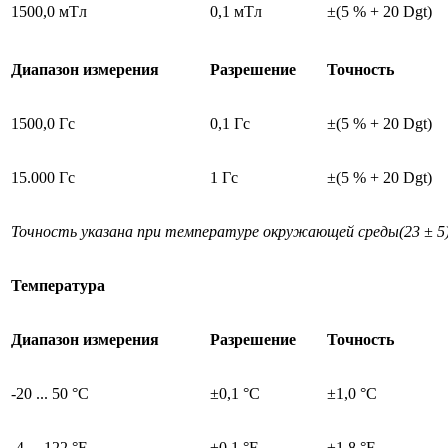
1500,0 мTл
0,1 мTл
±(5 % + 20 Dgt)
Диапазон измерения
Разрешение
Точность
1500,0 Гс
0,1 Гс
±(5 % + 20 Dgt)
15.000 Гс
1 Гс
±(5 % + 20 Dgt)
Точность указана при температуре окружающей среды(23 ± 5
Температура
Диапазон измерения
Разрешение
Точность
-20 ... 50 °C
±0,1 °C
±1,0 °C
-4 ... 122 °F
±0,1 °F
±1,8 °F