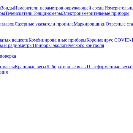
ы
Зонды
Измерители параметров окружающей среды
Измерительн
тры
Течеискатели
Толщиномеры
Электроизмерительные приборы
сплавов
Лазерные указатели пропила
Маркировщики
Отрезные ст
чатых веществ
Комбинированные приборы
Коронавирус COVID-
ы и радиометры
Приборы экологического контроля
поверка
ы массы
Крановые весы
Лабораторные весы
Платформенные весы
ания