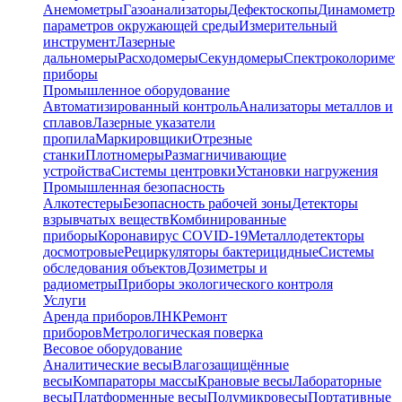
Анемометры
Газоанализаторы
Дефектоскопы
Динамометр
параметров окружающей среды
Измерительный
инструмент
Лазерные
дальномеры
Расходомеры
Секундомеры
Спектроколориме
приборы
Промышленное оборудование
Автоматизированный контроль
Анализаторы металлов и
сплавов
Лазерные указатели
пропила
Маркировщики
Отрезные
станки
Плотномеры
Размагничивающие
устройства
Системы центровки
Установки нагружения
Промышленная безопасность
Алкотестеры
Безопасность рабочей зоны
Детекторы
взрывчатых веществ
Комбинированные
приборы
Коронавирус COVID-19
Металлодетекторы
досмотровые
Рециркуляторы бактерицидные
Системы
обследования объектов
Дозиметры и
радиометры
Приборы экологического контроля
Услуги
Аренда приборов
ЛНК
Ремонт
приборов
Метрологическая поверка
Весовое оборудование
Аналитические весы
Влагозащищённые
весы
Компараторы массы
Крановые весы
Лабораторные
весы
Платформенные весы
Полумикровесы
Портативные