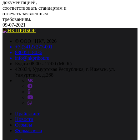
документацией,
соответствовать стандартам и
отвечать заявленным
требованиям.
09-07-2021
©
ООО "НК"
, 2026
+7 (3412) 277-001
88005118036
info@nkpribor.ru
Будни 08:00 - 17:00 (МСК)
426034, Удмуртская Республика, г. Ижевск, ул.
Удмуртская, д.268
Прайс-лист
Новости
Отзывы
Форма связи