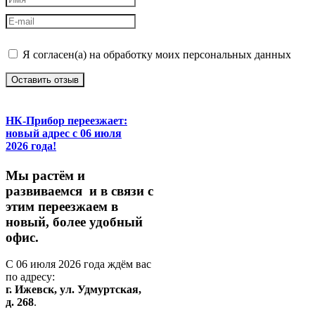
Я согласен(а) на обработку моих персональных данных
Оставить отзыв
НК-Прибор переезжает:
новый адрес с 06 июля
2026 года!
М
ы
растём
и
развиваемся
и
в
связи
с
этим
переезжаем
в
новый,
более
удобный
офис.
С
06
июля
2026
года
ждём
вас
по
адресу:
г.
Ижевск,
ул.
Удмуртская,
д.
268
.