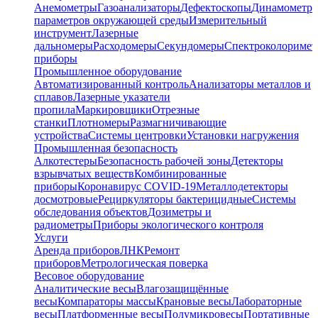
Анемометры
Газоанализаторы
Дефектоскопы
Динамометр
параметров окружающей среды
Измерительный
инструмент
Лазерные
дальномеры
Расходомеры
Секундомеры
Спектроколориме
приборы
Промышленное оборудование
Автоматизированный контроль
Анализаторы металлов и
сплавов
Лазерные указатели
пропила
Маркировщики
Отрезные
станки
Плотномеры
Размагничивающие
устройства
Системы центровки
Установки нагружения
Промышленная безопасность
Алкотестеры
Безопасность рабочей зоны
Детекторы
взрывчатых веществ
Комбинированные
приборы
Коронавирус COVID-19
Металлодетекторы
досмотровые
Рециркуляторы бактерицидные
Системы
обследования объектов
Дозиметры и
радиометры
Приборы экологического контроля
Услуги
Аренда приборов
ЛНК
Ремонт
приборов
Метрологическая поверка
Весовое оборудование
Аналитические весы
Влагозащищённые
весы
Компараторы массы
Крановые весы
Лабораторные
весы
Платформенные весы
Полумикровесы
Портативные