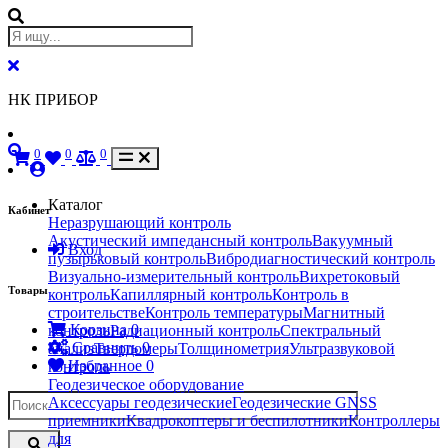
НК ПРИБОР
0
0
0
Каталог
Кабинет
Неразрушающий контроль
Акустический импедансный контроль
Вакуумный
Вход
пузырьковый контроль
Вибродиагностический контроль
Визуально-измерительный контроль
Вихретоковый
Товары
контроль
Капиллярный контроль
Контроль в
строительстве
Контроль температуры
Магнитный
Корзина
0
контроль
Радиационный контроль
Спектральный
Сравнить
0
анализ
Твердомеры
Толщинометрия
Ультразвуковой
Избранное
0
контроль
Геодезическое оборудование
Аксессуары геодезические
Геодезические GNSS
приемники
Квадрокоптеры и беспилотники
Контроллеры
для