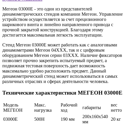
Мегеон 03000E - это один из представителей
динамометрических стендов компании Мегеон. Управление
устройством осуществляется за счет прецизионного
шарикового винта и линейно направленного привода с
прочной закрытой конструкцией. Благодаря этому
достигается максимальная легкость эксплуатации.
Стенд Мегеон 03000E может работать как с аналоговыми
динамометрами Мегеон 04ХХХ, так и с цифровым
оборудованием Мегеон серии 03ХХХ. Наличие фиксаторов
позволяет прочно закрепить испытуемый предмет, а
подвижная тестовая поверхность дает возможность
максимально удобно расположить предмет. Данный
динамометрический стенд может использоваться в самых
различных отраслях и сферах деятельности человека.
Технические характеристики МЕГЕОН 03000E
Модель
Макс.
Рабочий
вес
габариты
МЕГЕОН
нагрузка
ход
нетто
200х160х540
03000E
500Н
190 мм
20 кг
мм