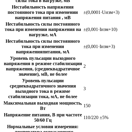
силы тока в нагрузке, мВ
Нестабильность напряжения
постоянного тока при изменении
±(0,0001·Uизм+3)
напряжения питания , мВ
Нестабильность силы постоянного
тока при изменении напряжения на
±(0,001·Iизм+10)
нагрузке, мА
Нестабильность силы постоянного
тока при изменении
±(0,001·Iизм+3)
напряженияпитания, мА
Уровень пульсации выходного
напряжения в режиме стабилизации
2
напряжения, (среднеквадратичное
значение), мВ, не более
Уровень пульсации
среднеквадратичного значения
3
выходного тока в режиме
стабилизации тока, мА, не более
Максимальная выходная мощность,
150
Вт
Напряжение питания, В при частоте
110/220 ±5%
50/60 Гц
Нормальные условия измерения:
- температура окружающего