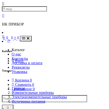
НК ПРИБОР
0
0
0
Каталог
Кабинет
О нас
Контакты
Вход
Доставка и оплата
Реквизиты
Товары
Упаковка
Корзина
0
Сравнить
0
Главная
Избранное
0
Измерительные приборы
Электроизмерительные приборы
Источники питания