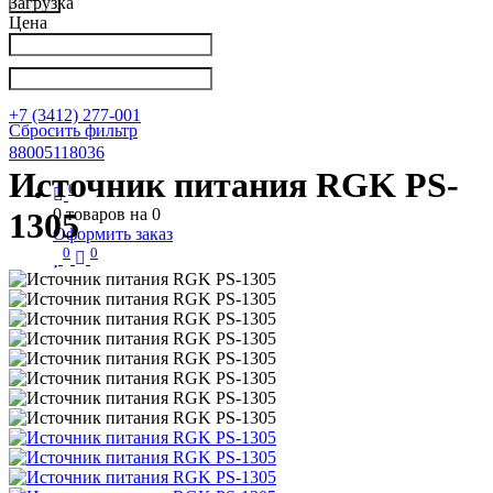
Загрузка
Цена
Написать в Телеграм
info@nkpribor.ru
+7 (3412) 277-001
Сбросить фильтр
88005118036
Источник питания RGK PS-
0
0
товаров на
0
1305
Оформить заказ
0
0