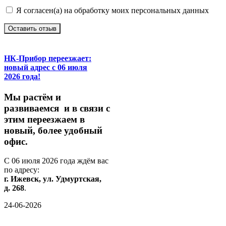
Я согласен(а) на обработку моих персональных данных
Оставить отзыв
НК-Прибор переезжает:
новый адрес с 06 июля
2026 года!
М
ы
растём
и
развиваемся
и
в
связи
с
этим
переезжаем
в
новый,
более
удобный
офис.
С
06
июля
2026
года
ждём
вас
по
адресу:
г.
Ижевск,
ул.
Удмуртская,
д.
268
.
24-06-2026