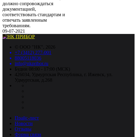
должно сопровождаться
документацией,
соответствовать стандартам и
отвечать заявленным
требованиям.
09-07-2021
©
ООО "НК"
, 2026
+7 (3412) 277-001
88005118036
info@nkpribor.ru
Будни 08:00 - 17:00 (МСК)
426034, Удмуртская Республика, г. Ижевск, ул.
Удмуртская, д.268
Прайс-лист
Новости
Отзывы
Форма связи