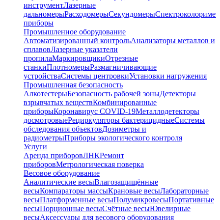
инструмент
Лазерные
дальномеры
Расходомеры
Секундомеры
Спектроколориме
приборы
Промышленное оборудование
Автоматизированный контроль
Анализаторы металлов и
сплавов
Лазерные указатели
пропила
Маркировщики
Отрезные
станки
Плотномеры
Размагничивающие
устройства
Системы центровки
Установки нагружения
Промышленная безопасность
Алкотестеры
Безопасность рабочей зоны
Детекторы
взрывчатых веществ
Комбинированные
приборы
Коронавирус COVID-19
Металлодетекторы
досмотровые
Рециркуляторы бактерицидные
Системы
обследования объектов
Дозиметры и
радиометры
Приборы экологического контроля
Услуги
Аренда приборов
ЛНК
Ремонт
приборов
Метрологическая поверка
Весовое оборудование
Аналитические весы
Влагозащищённые
весы
Компараторы массы
Крановые весы
Лабораторные
весы
Платформенные весы
Полумикровесы
Портативные
весы
Порционные весы
Счётные весы
Ювелирные
весы
Аксессуары для весового оборудования