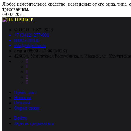
Любое измерительное средство, независимо от его вида, типа,
требованиям.
09-07-2021
©
ООО "НК"
, 2026
+7 (3412) 277-001
88005118036
info@nkpribor.ru
Будни 08:00 - 17:00 (МСК)
426034, Удмуртская Республика, г. Ижевск, ул. Удмуртская
Прайс-лист
Новости
Отзывы
Форма связи
Войти
Зарегистрироваться