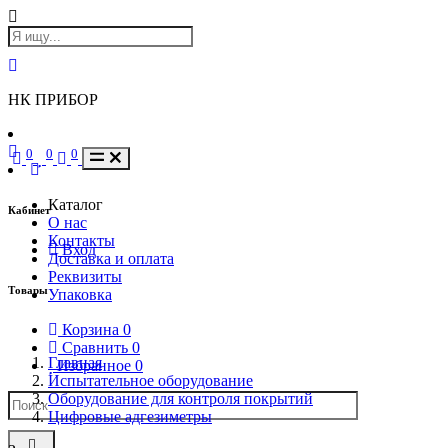
НК ПРИБОР
0
0
0
Каталог
Кабинет
О нас
Контакты
Вход
Доставка и оплата
Реквизиты
Товары
Упаковка
Корзина
0
Сравнить
0
Главная
Избранное
0
Испытательное оборудование
Оборудование для контроля покрытий
Цифровые адгезиметры