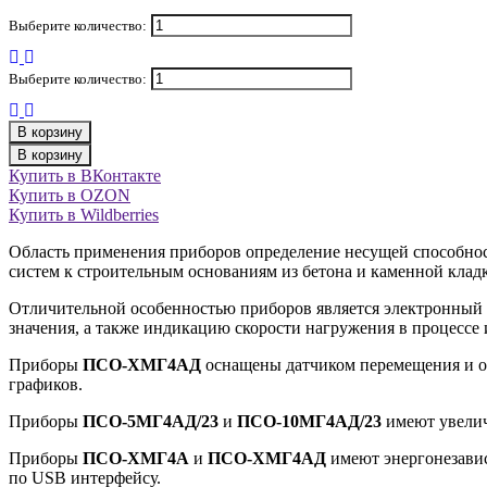
Выберите количество:
Выберите количество:
В корзину
В корзину
Купить в ВКонтакте
Купить в OZON
Купить в Wildberries
Область применения приборов определение несущей способно
систем к строительным основаниям из бетона и каменной клад
Отличительной особенностью приборов является электронный
значения, а также индикацию скорости нагружения в процессе
Приборы
ПСО-ХМГ4АД
оснащены датчиком перемещения и о
графиков.
Приборы
ПСО-5МГ4АД/23
и
ПСО-10МГ4АД/23
имеют увелич
Приборы
ПСО-ХМГ4А
и
ПСО-ХМГ4АД
имеют энергонезавис
по USB интерфейсу.