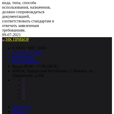
вида, типа, способа
использования, назначения,
должно сопровождаться
документацией,
соответствовать стандартам и
отвечать заявленным
требованиям.
09-07-2021
©
ООО "НК"
, 2026
+7 (3412) 277-001
88005118036
info@nkpribor.ru
Будни 08:00 - 17:00 (МСК)
426034, Удмуртская Республика, г. Ижевск, ул.
Удмуртская, д.268
Прайс-лист
Новости