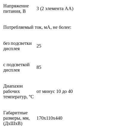
Напряжение
3 (2 элемента АА)
питания, В
Потребляемый ток, мА, не более:
без подсветки
25
дисплея
с подсветкой
85
дисплея
Диапазон
рабочих
от минус 10 до 40
температур, °С
Габаритные
размеры, мм,
170х110х440
(ДxШxВ)