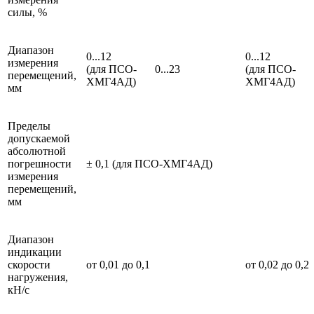
силы, %
Диапазон
0...12
0...12
измерения
(для ПСО-
0...23
(для ПСО-
перемещений,
ХМГ4АД)
ХМГ4АД)
мм
Пределы
допускаемой
абсолютной
погрешности
± 0,1 (для ПСО-ХМГ4АД)
измерения
перемещений,
мм
Диапазон
индикации
скорости
от 0,01 до 0,1
от 0,02 до 0,2
нагружения,
кН/с