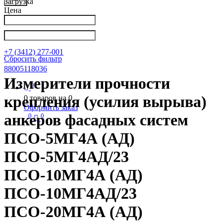
Загрузка
Цена
Написать в Телеграм
info@nkpribor.ru
+7 (3412) 277-001
Сбросить фильтр
88005118036
Измерители прочности
0
крепления (усилия вырыва)
0
товаров на
0
Оформить заказ
анкеров фасадных систем
0
0
ПСО-5МГ4А (АД)
ПСО-5МГ4АД/23
ПСО-10МГ4А (АД)
ПСО-10МГ4АД/23
ПСО-20МГ4А (АД)