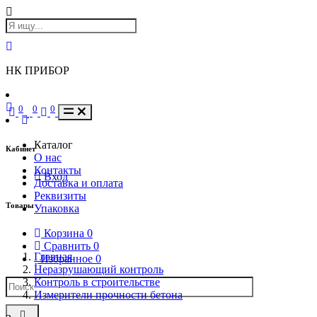
НК ПРИБОР
0
0
0
Каталог
Кабинет
О нас
Контакты
Вход
Доставка и оплата
Реквизиты
Товары
Упаковка
Корзина
0
Сравнить
0
Главная
Избранное
0
Неразрушающий контроль
Контроль в строительстве
Измерители прочности бетона