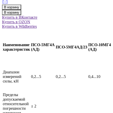
В корзину
В корзину
Купить в ВКонтакте
Купить в OZON
Купить в Wildberries
Наименование
ПСО-5МГ4А
ПСО-10МГ4
ПСО-5МГ4АД/23
характеристик
(АД)
(АД)
Диапазон
измерений
0,2...5
0,2...5
0,4...10
силы, кН
Пределы
допускаемой
относительной
± 2
погрешности
измерения