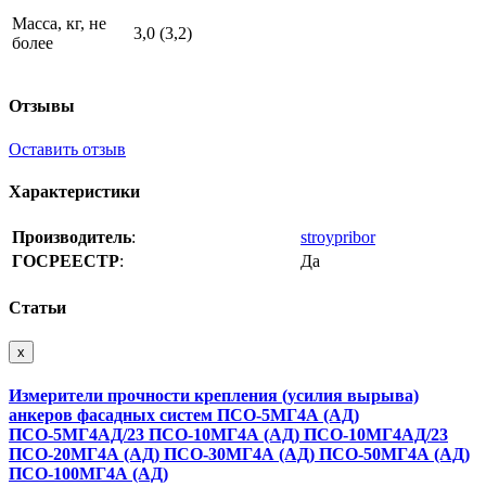
Масса, кг, не
3,0 (3,2)
более
Отзывы
Оставить отзыв
Характеристики
Производитель
:
stroypribor
ГОСРЕЕСТР
:
Да
Статьи
x
Измерители прочности крепления (усилия вырыва)
анкеров фасадных систем ПСО-5МГ4А (АД)
ПСО-5МГ4АД/23 ПСО-10МГ4А (АД) ПСО-10МГ4АД/23
ПСО-20МГ4А (АД) ПСО-30МГ4А (АД) ПСО-50МГ4А (АД)
ПСО-100МГ4А (АД)