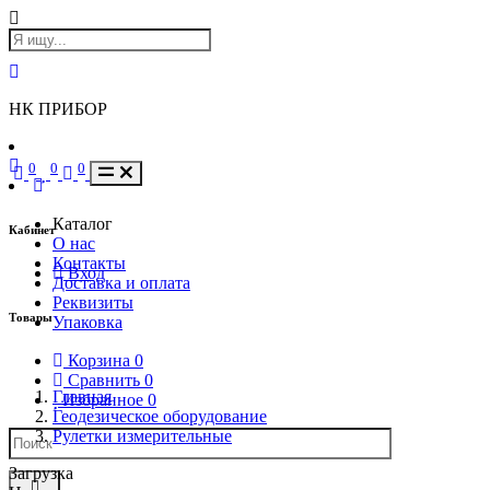
НК ПРИБОР
0
0
0
Каталог
Кабинет
О нас
Контакты
Вход
Доставка и оплата
Реквизиты
Товары
Упаковка
Корзина
0
Сравнить
0
Главная
Избранное
0
Геодезическое оборудование
Рулетки измерительные
Загрузка