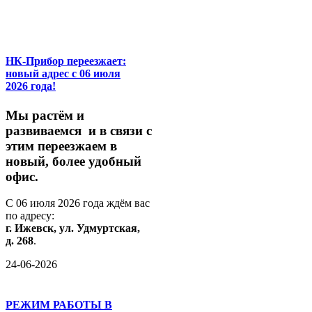
НК-Прибор переезжает:
новый адрес с 06 июля
2026 года!
М
ы
растём
и
развиваемся
и
в
связи
с
этим
переезжаем
в
новый,
более
удобный
офис.
С
06
июля
2026
года
ждём
вас
по
адресу:
г.
Ижевск,
ул.
Удмуртская,
д.
268
.
24-06-2026
РЕЖИМ РАБОТЫ В