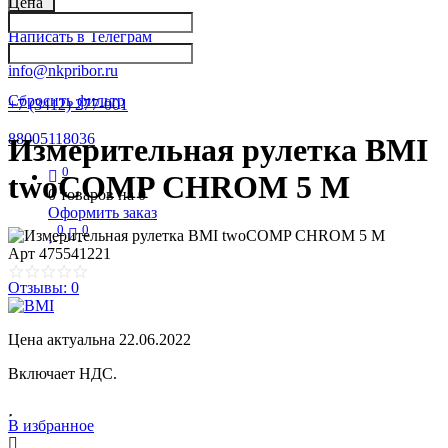
Цена
Написать в Телеграм
info@nkpribor.ru
Сбросить фильтр
+7 (3412) 277-001
88005118036
Измерительная рулетка BMI
0
twoCOMP CHROM 5 M
0
товаров на
0
Оформить заказ
0
0
Арт
475541221
Отзывы: 0
Цена актуальна 22.06.2022
Включает НДС.
В избранное