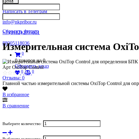
Цена
Написать в Телеграм
info@nkpribor.ru
Сбросить фильтр
+7 (3412) 277-001
88005118036
Измерительная система OxiTo
0
0
товаров на
0
Оформить заказ
Арт
OxiTop Control
0
0
Отзывы: 0
Главной частью измерительной системы OxiTop Control для оп
В избранное
В сравнение
Выберите количество:
Выберите количество: