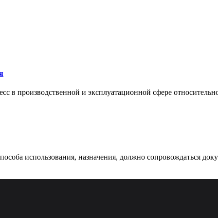
я
сс в производственной и эксплуатационной сфере относительно 
 способа использования, назначения, должно сопровождаться док