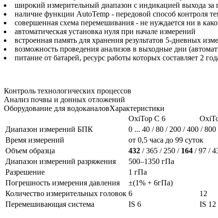
широкий измерительный диапазон с индикацией выхода за 
наличие функции AutoTemp - передовой способ контроля те
совершенная схема перемешивания - не нуждается ни в как
автоматическая установка нуля при начале измерений
встроенная память для хранения результатов 5-дневных изм
возможность проведения анализов в выходные дни (автомат
питание от батарей, ресурс работы которых составляет 2 год
Контроль технологических процессов
Анализ почвы и донных отложений
Оборудование для водоканаловХарактеристики
OxiTop C 6
OxiT
Диапазон измерений БПК
0 ... 40 / 80 / 200 / 400 / 80
Время измерений
от 0,5 часа до 99 суток
Объем образца
432
/ 365 / 250 /
164
/ 97 / 4
Диапазон измерений разряжения
500–1350 гПа
Разрешение
1 гПа
Погрешность измерения давления
±(1% + 6гПа)
Количество измерительных головок
6
12
Перемешивающая система
IS 6
IS 12