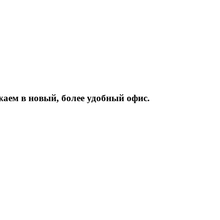
жаем
в
новый,
более
удобный
офис.