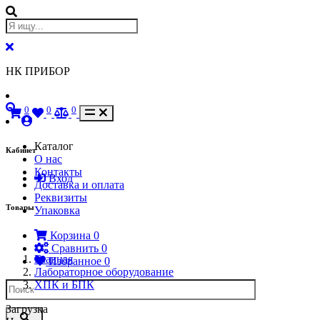
НК ПРИБОР
0
0
0
Каталог
Кабинет
О нас
Контакты
Вход
Доставка и оплата
Реквизиты
Товары
Упаковка
Корзина
0
Сравнить
0
Главная
Избранное
0
Лабораторное оборудование
ХПК и БПК
Загрузка