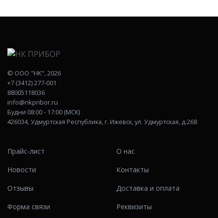
©
ООО "НК"
, 2026
+7 (3412) 277-001
88005118036
info@nkpribor.ru
Будни 08:00 - 17:00 (МСК)
426034, Удмуртская Республика, г. Ижевск, ул. Удмуртская, д.268
Прайс-лист
О нас
Новости
Контакты
Отзывы
Доставка и оплата
Форма связи
Реквизиты