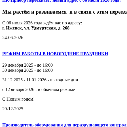
НК-Прибор переезжает: новый адрес с 06 июля 2026 года!
М
ы
растём
и
развиваемся
и
в
связи
с
этим
переез
С
06
июля
2026
года
ждём
вас
по
адресу:
г.
Ижевск,
ул.
Удмуртская,
д.
268
.
24-06-2026
РЕЖИМ РАБОТЫ В НОВОГОДНИЕ ПРАЗДНИКИ
29 декабря 2025 - до 16:00
30 декабря 2025 - до 16:00
31.12.2025 - 11.01.2026 - выходные дни
с 12 января 2026 - в обычном режиме
С Новым годом!
29-12-2025
Производитель оборудования для неразрушающего контрол