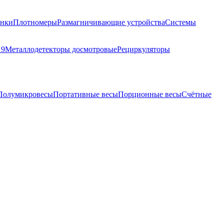
анки
Плотномеры
Размагничивающие устройства
Системы
19
Металлодетекторы досмотровые
Рециркуляторы
Полумикровесы
Портативные весы
Порционные весы
Счётные