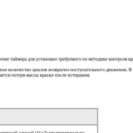
ие таймера для установки требуемого по методике контроля вр
е количество циклов возвратно-поступательного движения. В з
ается потеря массы краски после истирания.
 щетиной длиной (11±2) мм трехрядная по