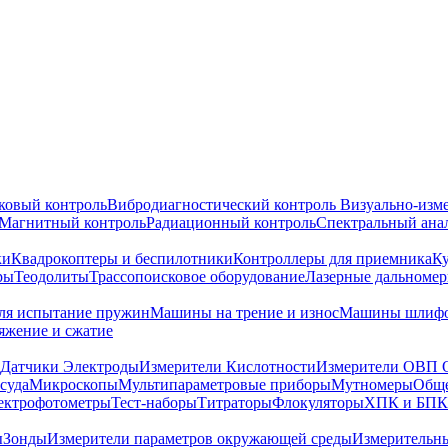
ковый контроль
Вибродиагностический контроль
Визуально-изм
Магнитный контроль
Радиационный контроль
Спектральный ана
ки
Квадрокоптеры и беспилотники
Контроллеры для приемника
К
ры
Теодолиты
Трассопоисковое оборудование
Лазерные дальноме
я испытание пружин
Машины на трение и износ
Машины шлифо
тяжение и сжатие
Датчики Электроды
Измерители Кислотности
Измерители ОВП 
суда
Микроскопы
Мультипараметровые приборы
Мутномеры
Обще
ектрофотометры
Тест-наборы
Титраторы
Флокуляторы
ХПК и БПК
ы
Зонды
Измерители параметров окружающей среды
Измерительн