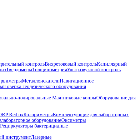
ерительный контроль
Вихретоковый контроль
Капиллярный
лиз
Твердомеры
Толщинометрия
Ультразвуковой контроль
урвиметры
Металлоискатели
Навигационное
ры
Поверка геодезического оборудования
вально-полировальные
Маятниковые копры
Оборудование для
ORP Red ox
Колориметры
Комплектующие для лабораторных
лабораторное оборудование
Оксиметры
Рециркуляторы бактерицидные
ый инструмент
Лазерные