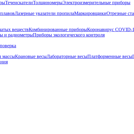
тры
Течеискатели
Толщиномеры
Электроизмерительные приборы
сплавов
Лазерные указатели пропила
Маркировщики
Отрезные ст
чатых веществ
Комбинированные приборы
Коронавирус COVID-
ы и радиометры
Приборы экологического контроля
поверка
ы массы
Крановые весы
Лабораторные весы
Платформенные весы
ания