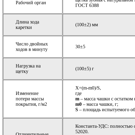
Рабочий орган
ГОСТ 6388
Длина хода
(100±2) мм
каретки
Число двойных
30±5
ходов в минуту
Нагрузка на
(100±5) г
щетку
Х=(m-m0)/S,
Изменение
где
потери массы
m
– масса чашки с остатком 
покрытия, г/м2
m0
– масса чашки, г;
S
– площадь испытуемого об
Константа-УДС: полностью с
52020.
Отличительные