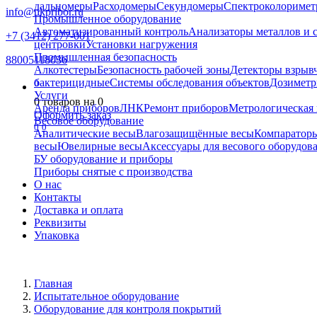
дальномеры
Расходомеры
Секундомеры
Спектроколориме
info@nkpribor.ru
Промышленное оборудование
Автоматизированный контроль
Анализаторы металлов и 
+7 (3412) 277-001
центровки
Установки нагружения
Промышленная безопасность
88005118036
Алкотестеры
Безопасность рабочей зоны
Детекторы взрыв
бактерицидные
Системы обследования объектов
Дозиметр
0
Услуги
0
товаров на
0
Аренда приборов
ЛНК
Ремонт приборов
Метрологическая 
Оформить заказ
Весовое оборудование
0
0
Аналитические весы
Влагозащищённые весы
Компаратор
весы
Ювелирные весы
Аксессуары для весового оборудов
БУ оборудование и приборы
Приборы снятые с производства
О нас
Контакты
Доставка и оплата
Реквизиты
Упаковка
Главная
Испытательное оборудование
Оборудование для контроля покрытий