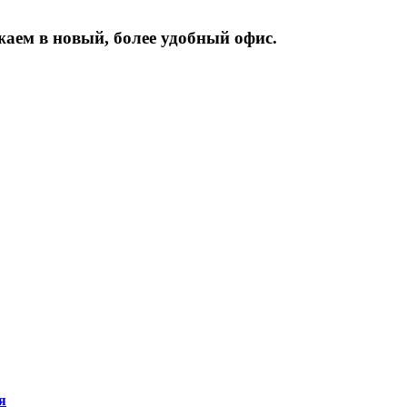
жаем
в
новый,
более
удобный
офис.
я