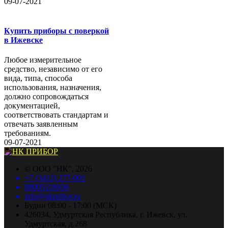
09-07-2021
Купить приборы с поверкой
в Ижевске
Любое измерительное
средство, независимо от его
вида, типа, способа
использования, назначения,
должно сопровождаться
документацией,
соответствовать стандартам и
отвечать заявленным
требованиям.
09-07-2021
©
ООО "НК"
, 2026
+7 (3412) 277-001
88005118036
info@nkpribor.ru
Будни 08:00 - 17:00 (МСК)
426034, Удмуртская Республика, г. Ижевск, ул.
Удмуртская, д.268