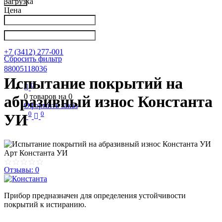
Загрузка
Цена
Написать в Телеграм
info@nkpribor.ru
+7 (3412) 277-001
Сбросить фильтр
88005118036
Испытание покрытий на
0
0
товаров на
0
абразивный износ Константа
Оформить заказ
0
0
УИ
Арт
Константа УИ
Отзывы: 0
Прибор предназначен для определения устойчивости
покрытий к истиранию.