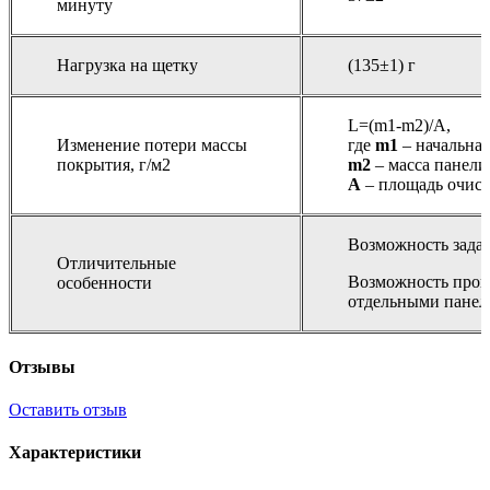
минуту
Нагрузка на щетку
(135±1) г
L=(m1-m2)/A,
Изменение потери массы
где
m1
– начальная
покрытия, г/м2
m2
– масса панели
А
– площадь очист
Возможность задач
Отличительные
Возможность пров
особенности
отдельными панел
Отзывы
Оставить отзыв
Характеристики