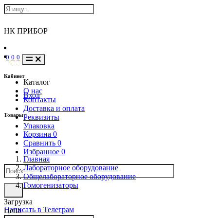
НК ПРИБОР
0
0
0
Кабинет
Каталог
О нас
Вход
Контакты
Доставка и оплата
Товары
Реквизиты
Упаковка
Корзина
0
Сравнить
0
Избранное
0
Главная
Лабораторное оборудование
Общелабораторное оборудование
Гомогенизаторы
Загрузка
Написать в Телеграм
Цена