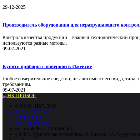
29-12-2025
Производитель оборудования для неразрушающего контрол
Контроль качества продукции – важный технологический проце
используются разные методы.
09-07-2021
Купить приборы с поверкой в Ижевске
Любое измерительное средство, независимо от его вида, типа,
требованиям.
09-07-2021
©
ООО "НК"
, 2026
+7 (3412) 277-001
88005118036
info@nkpribor.ru
Будни 08:00 - 17:00 (МСК)
426034, Удмуртская Республика, г. Ижевск, ул. Удмуртская