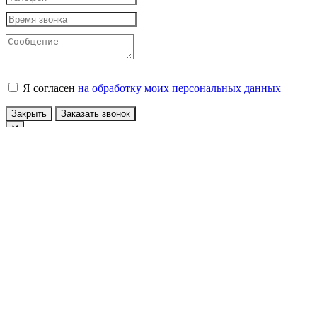
Я согласен
на обработку моих персональных данных
Закрыть
Заказать звонок
Авторизация
У вас еще нет учетной записи?
Зарегистрироваться
Войти по Email
Войти по номеру телефона
Конфиденциальность
Принять
x
Сообщение