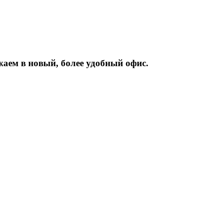
жаем
в
новый,
более
удобный
офис.