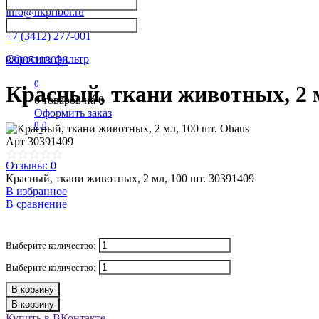
info@nkpribor.ru
+7 (3412) 277-001
Сбросить фильтр
88005118036
0
Красный, ткани животных, 2 м
0
товаров на
0
Оформить заказ
0
0
Арт
30391409
Отзывы: 0
Красный, ткани животных, 2 мл, 100 шт. 30391409
В избранное
В сравнение
Выберите количество:
Выберите количество:
В корзину
В корзину
Купить в ВКонтакте