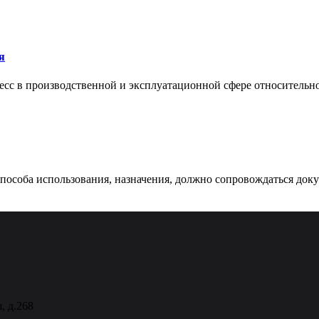
я
сс в производственной и эксплуатационной сфере относительно 
 способа использования, назначения, должно сопровождаться док
, д.268