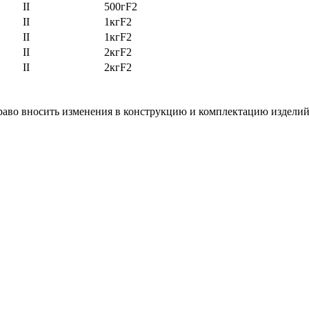
II
500гF2
II
1кгF2
II
1кгF2
II
2кгF2
II
2кгF2
право вносить изменения в конструкцию и комплектацию изделий