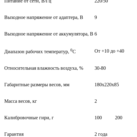
Питание от сети, В/Гц
220/50
Выходное напряжение от адаптера, В
9
Выходное напряжение от аккумулятора, В
6
0
От +10 до +40
Диапазон рабочих температур,
С
Относительная влажность воздуха, %
30-80
Габаритные размеры весов, мм
180х220х85
Масса весов, кг
2
Калибровочные гири, г
100
200
Гарантия
2 года