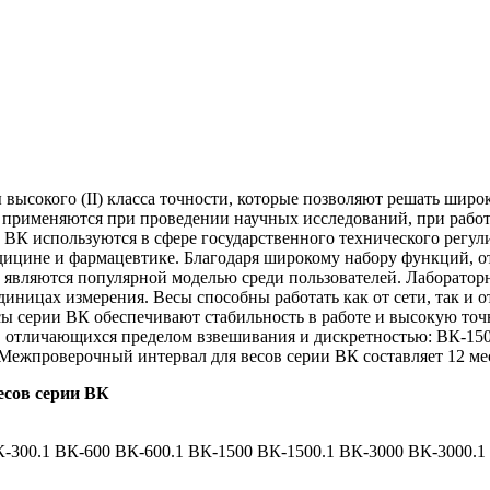
 высокого (II) класса точности, которые позволяют решать шир
и применяются при проведении научных исследований, при рабо
 ВК используются в сфере государственного технического регул
едицине и фармацевтике. Благодаря широкому набору функций, о
являются популярной моделью среди пользователей. Лаборатор
иницах измерения. Весы способны работать как от сети, так и о
сы серии ВК обеспечивают стабильность в работе и высокую точ
 отличающихся пределом взвешивания и дискретностью: ВК-150.
 Межпроверочный интервал для весов серии ВК составляет 12 ме
есов серии ВК
-300.1
ВК-600
ВК-600.1
ВК-1500
ВК-1500.1
ВК-3000
ВК-3000.1