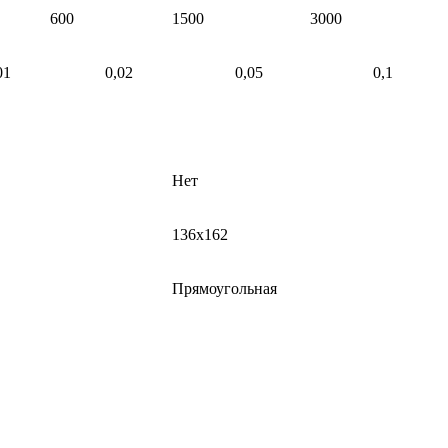
600
1500
3000
01
0,02
0,05
0,1
Нет
136х162
Прямоугольная