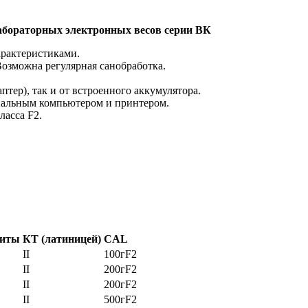
абораторных электронных весов серии ВК
рактеристиками.
озможна регулярная санобработка.
птер), так и от встроенного аккумулятора.
ональным компьютером и принтером.
ласса F2.
щиты
КТ (латиницей)
CAL
II
100гF2
II
200гF2
II
200гF2
II
500гF2