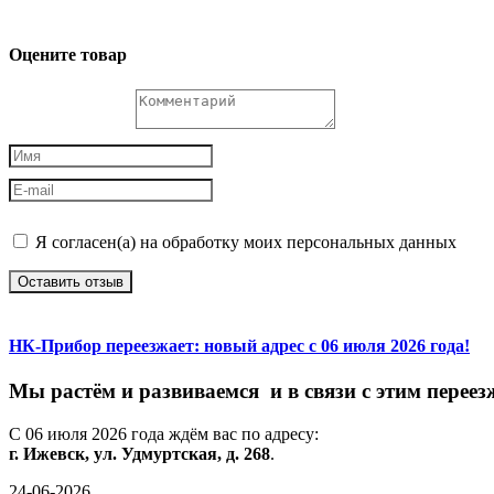
Оцените товар
Я согласен(а) на обработку моих персональных данных
Оставить отзыв
НК-Прибор переезжает: новый адрес с 06 июля 2026 года!
М
ы
растём
и
развиваемся
и
в
связи
с
этим
переез
С
06
июля
2026
года
ждём
вас
по
адресу:
г.
Ижевск,
ул.
Удмуртская,
д.
268
.
24-06-2026