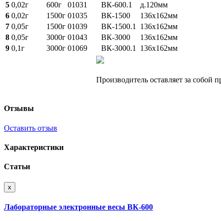
5
0,02г
600г
01031
ВК-600.1
д.120мм
6
0,02г
1500г
01035
ВК-1500
136х162мм
7
0,05г
1500г
01039
ВК-1500.1
136х162мм
8
0,05г
3000г
01043
ВК-3000
136х162мм
9
0,1г
3000г
01069
ВК-3000.1
136х162мм
Производитель оставляет за собой 
Отзывы
Оставить отзыв
Характеристики
Статьи
x
Лабораторные электронные весы ВК-600