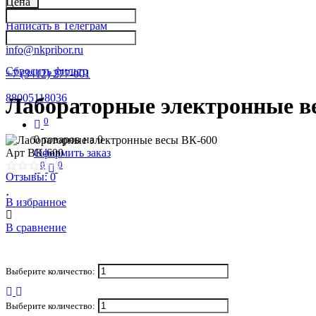
Цена
Написать в Телеграм
info@nkpribor.ru
Сбросить фильтр
+7 (3412) 277-001
88005118036
Лабораторные электронные в
0
0
товаров на
0
Оформить заказ
Арт
ВК-600
0
0
Отзывы: 0
В избранное
В сравнение
Выберите количество:
Выберите количество: