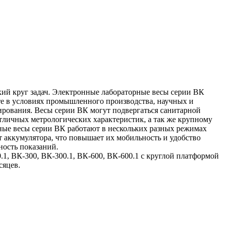
окий круг задач. Электронные лабораторные весы серии ВК
те в условиях промышленного производства, научных и
ирования. Весы серии ВК могут подвергаться санитарной
тличных метрологических характеристик, а так же крупному
ные весы серии ВК работают в нескольких разных режимах
т аккумулятора, что повышает их мобильность и удобство
ность показаний.
1, ВК-300, ВК-300.1, ВК-600, ВК-600.1 с круглой платформой
сяцев.