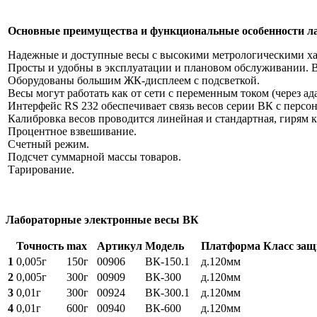
Основные преимущества и функциональные особенности л
Надежные и доступные весы с высокими метрологическими ха
Просты и удобны в эксплуатации и плановом обслуживании. В
Оборудованы большим ЖК-дисплеем с подсветкой.
Весы могут работать как от сети с переменным током (через ада
Интерфейс RS 232 обеспечивает связь весов серии ВК с перс
Калибровка весов проводится линейная и стандартная, гирям к
Процентное взвешивание.
Счетный режим.
Подсчет суммарной массы товаров.
Тарирование.
Лабораторные электронные весы ВК
Точность
max
Артикул
Модель
Платформа
Класс за
1
0,005г
150г
00906
ВК-150.1
д.120мм
2
0,005г
300г
00909
ВК-300
д.120мм
3
0,01г
300г
00924
ВК-300.1
д.120мм
4
0,01г
600г
00940
ВК-600
д.120мм