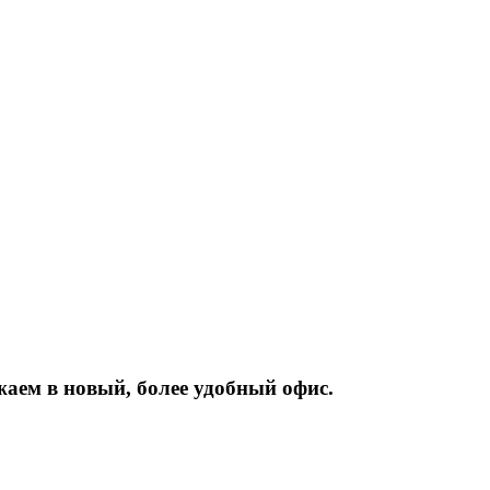
жаем
в
новый,
более
удобный
офис.