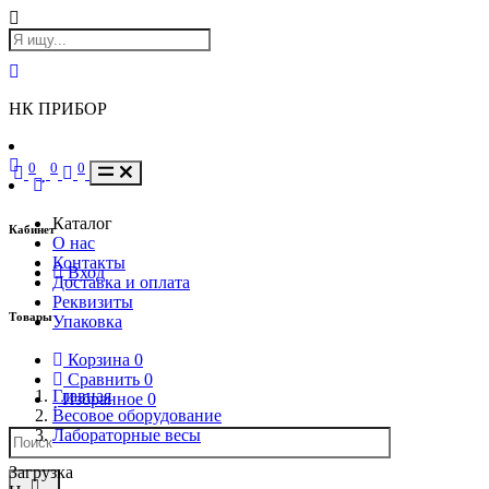
НК ПРИБОР
0
0
0
Каталог
Кабинет
О нас
Контакты
Вход
Доставка и оплата
Реквизиты
Товары
Упаковка
Корзина
0
Сравнить
0
Главная
Избранное
0
Весовое оборудование
Лабораторные весы
Загрузка