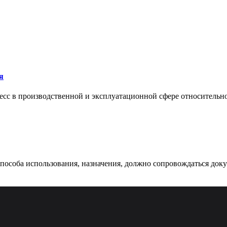
я
сс в производственной и эксплуатационной сфере относительно 
 способа использования, назначения, должно сопровождаться док