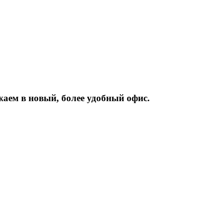
жаем
в
новый,
более
удобный
офис.