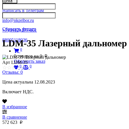
Цена
Написать в Телеграм
info@nkpribor.ru
Сбросить фильтр
+7 (3412) 277-001
88005118036
LDM-35 Лазерный дальномер
0
0
товаров на
0
p
Оформить заказ
Арт
LDM-35
0
0
Отзывы: 0
Цена актуальна 12.08.2023
Включает НДС.
В избранное
В сравнение
572 623
p