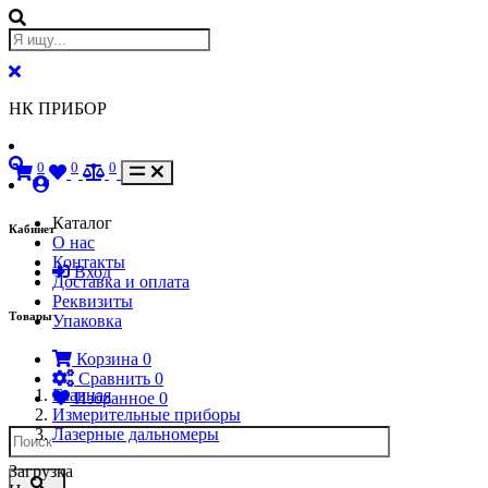
НК ПРИБОР
0
0
0
Каталог
Кабинет
О нас
Контакты
Вход
Доставка и оплата
Реквизиты
Товары
Упаковка
Корзина
0
Сравнить
0
Главная
Избранное
0
Измерительные приборы
Лазерные дальномеры
Загрузка