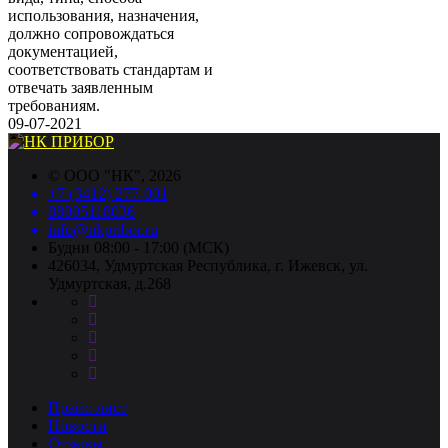
использования, назначения,
должно сопровождаться
документацией,
соответствовать стандартам и
отвечать заявленным
требованиям.
09-07-2021
©
ООО "НК"
, 2026
+7 (3412) 277-001
88005118036
info@nkpribor.ru
Будни 08:00 - 17:00 (МСК)
426034, Удмуртская Республика, г. Ижевск, ул.
Удмуртская, д.268
Прайс-лист
Новости
Отзывы