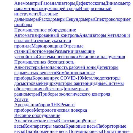
Анемометры
Газоанализаторы
Дефектоскопы
Динамометр
параметров окружающей среды
Измерительный
инструмент
Лазерные
дальномеры
Расходомеры
Секундомеры
Спектроколориме
приборы
Промышленное оборудование
Автоматизированный контроль
Анализаторы металлов и
сплавов
Лазерные указатели
пропила
Маркировщики
Отрезные
станки
Плотномеры
Размагничивающие
устройства
Системы центровки
Установки нагружения
Промышленная безопасность
Алкотестеры
Безопасность рабочей зоны
Детекторы
взрывчатых веществ
Комбинированные
приборы
Коронавирус COVID-19
Металлодетекторы
досмотровые
Рециркуляторы бактерицидные
Системы
обследования объектов
Дозиметры и
радиометры
Приборы экологического контроля
Услуги
Аренда приборов
ЛНК
Ремонт
приборов
Метрологическая поверка
Весовое оборудование
Аналитические весы
Влагозащищённые
весы
Компараторы массы
Крановые весы
Лабораторные
весы
Платформенные весы
Полумикровесы
Портативные