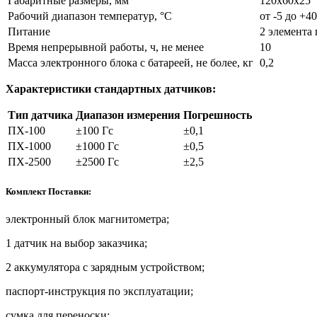
Габаритные размеры, мм
120х60х25
Рабочий диапазон температур, °С
от -5 до +40
Питание
2 элемента
Время непрерывной работы, ч, не менее
10
Масса электронного блока с батареей, не более, кг
0,2
Характеристики стандартных датчиков:
Тип датчика
Диапазон измерения
Погрешность
ПХ-100
±100 Гс
±0,1
ПХ-1000
±1000 Гс
±0,5
ПХ-2500
±2500 Гс
±2,5
Комплект Поставки:
электронный блок магнитометра;
1 датчик на выбор заказчика;
2 аккумулятора с зарядным устройством;
паспорт-инструкция по эксплуатации;
сумка для переноски;