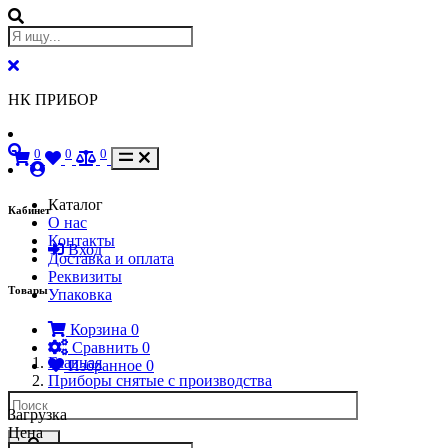
НК ПРИБОР
0
0
0
Каталог
Кабинет
О нас
Контакты
Вход
Доставка и оплата
Реквизиты
Товары
Упаковка
Корзина
0
Сравнить
0
Главная
Избранное
0
Приборы снятые с производства
Загрузка
Цена