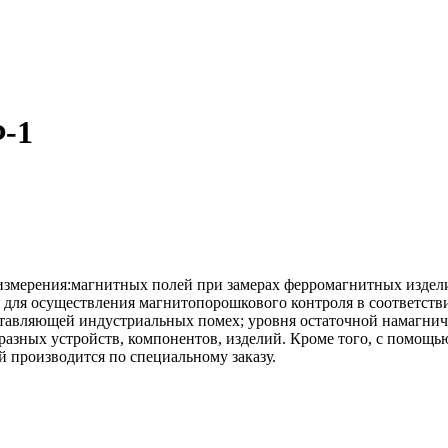
-1
змерения:магнитных полей при замерах ферромагнитных издел
я для осуществления магнитопорошкового контроля в соответст
тавляющей индустриальных помех; уровня остаточной намагнич
азных устройств, компонентов, изделий. Кроме того, с помощь
 производится по специальному заказу.