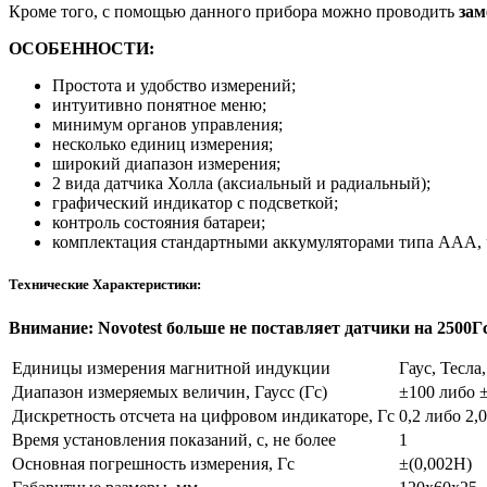
Кроме того, с помощью данного прибора можно проводить
зам
ОСОБЕННОСТИ:
Простота и удобство измерений;
интуитивно понятное меню;
минимум органов управления;
несколько единиц измерения;
широкий диапазон измерения;
2 вида датчика Холла (аксиальный и радиальный);
графический индикатор с подсветкой;
контроль состояния батареи;
комплектация стандартными аккумуляторами типа ААА, чт
Технические Характеристики:
Внимание: Novotest больше не поставляет датчики на 2500Г
Единицы измерения магнитной индукции
Гаус, Тесла
Диапазон измеряемых величин, Гаусс (Гс)
±100 либо ±
Дискретность отсчета на цифровом индикаторе, Гс
0,2 либо 2,
Время установления показаний, с, не более
1
Основная погрешность измерения, Гс
±(0,002Н)