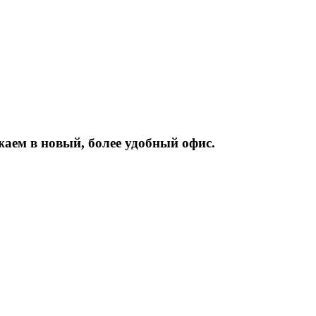
жаем
в
новый,
более
удобный
офис.