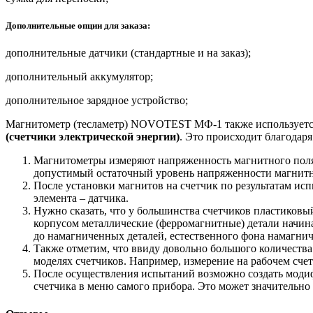
Дополнительные опции для заказа:
дополнительные датчики (стандартные и на заказ);
дополнительный аккумулятор;
дополнительное зарядное устройство;
Магнитометр (тесламетр) NOVOTEST МФ-1 также используетс
(счетчики электрической энергии)
. Это происходит благодаря
Магнитометры измеряют напряженность магнитного поля н
допустимый остаточный уровень напряженности магнитн
После установки магнитов на счетчик по результатам ис
элемента – датчика.
Нужно сказать, что у большинства счетчиков пластиковы
корпусом металлические (ферромагнитные) детали начин
до намагниченных деталей, естественного фона намагниче
Также отметим, что ввиду довольно большого количества
моделях счетчиков. Например, измерение на рабочем сче
После осуществления испытаний возможно создать модиф
счетчика в меню самого прибора. Это может значительно 