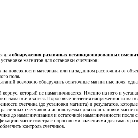
я для
обнаружения различных несанкционированных вмешател
 установке магнитов для остановки счетчиков:
а поверхности материала или на заданном расстоянии от объек
ого поля.
пытаний возможно обнаружить остаточные магнитные поля, одна
й корпус, который не намагничивается. Именно на него и устана
ают намагничиваться. Пороговые значения напряженности магнит
нности счетчика (до установки магнита) и результатов, которы
 различных счетчиков и используемых для их остановки магнито
тчике до намагничивания и остаточной намагниченности после с
икацию магнитометра с пороговыми значениями для самых разн
облегчить контроль счетчиков.