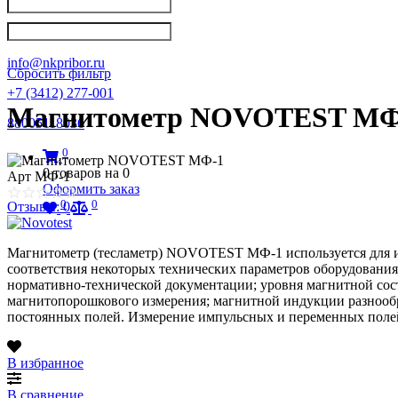
Написать в Телеграм
info@nkpribor.ru
Сбросить фильтр
+7 (3412) 277-001
Магнитометр NOVOTEST МФ
88005118036
0
0
товаров на
0
Арт
МФ-1
Оформить заказ
0
0
Отзывы: 0
Магнитометр (тесламетр) NOVOTEST МФ-1 используется для и
соответствия некоторых технических параметров оборудовани
нормативно-технической документации; уровня магнитной сос
магнитопорошкового измерения; магнитной индукции разнообр
постоянных полей. Измерение импульсных и переменных полей
В избранное
В сравнение