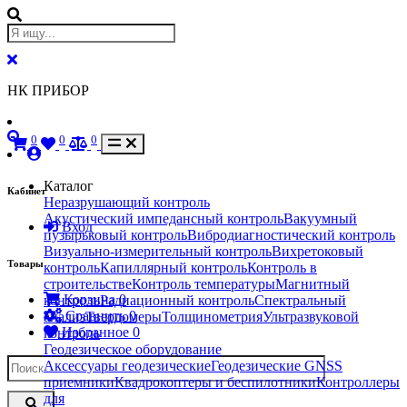
НК ПРИБОР
0
0
0
Каталог
Кабинет
Неразрушающий контроль
Акустический импедансный контроль
Вакуумный
Вход
пузырьковый контроль
Вибродиагностический контроль
Визуально-измерительный контроль
Вихретоковый
Товары
контроль
Капиллярный контроль
Контроль в
строительстве
Контроль температуры
Магнитный
Корзина
0
контроль
Радиационный контроль
Спектральный
Сравнить
0
анализ
Твердомеры
Толщинометрия
Ультразвуковой
Избранное
0
контроль
Геодезическое оборудование
Аксессуары геодезические
Геодезические GNSS
приемники
Квадрокоптеры и беспилотники
Контроллеры
для