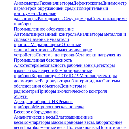
Анемометры
Газоанализаторы
Дефектоскопы
Динамометр
параметров окружающей среды
Измерительный
инструмент
Лазерные
дальномеры
Расходомеры
Секундомеры
Спектроколориме
приборы
Промышленное оборудование
Автоматизированный контроль
Анализаторы металлов и
сплавов
Лазерные указатели
пропила
Маркировщики
Отрезные
станки
Плотномеры
Размагничивающие
устройства
Системы центровки
Установки нагружения
Промышленная безопасность
Алкотестеры
Безопасность рабочей зоны
Детекторы
взрывчатых веществ
Комбинированные
приборы
Коронавирус COVID-19
Металлодетекторы
досмотровые
Рециркуляторы бактерицидные
Системы
обследования объектов
Дозиметры и
радиометры
Приборы экологического контроля
Услуги
Аренда приборов
ЛНК
Ремонт
приборов
Метрологическая поверка
Весовое оборудование
Аналитические весы
Влагозащищённые
весы
Компараторы массы
Крановые весы
Лабораторные
весы
Платформенные весы
Полумикровесы
Портативные