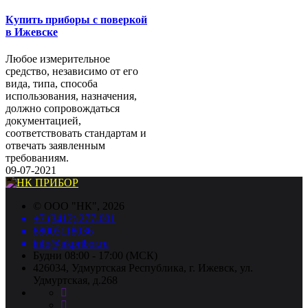
Купить приборы с поверкой
в Ижевске
Любое измерительное
средство, независимо от его
вида, типа, способа
использования, назначения,
должно сопровождаться
документацией,
соответствовать стандартам и
отвечать заявленным
требованиям.
09-07-2021
©
ООО "НК"
, 2026
+7 (3412) 277-001
88005118036
info@nkpribor.ru
Будни 08:00 - 17:00 (МСК)
426034, Удмуртская Республика, г. Ижевск, ул.
Удмуртская, д.268