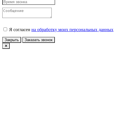
Я согласен
на обработку моих персональных данных
Закрыть
Заказать звонок
Авторизация
У вас еще нет учетной записи?
Зарегистрироваться
Войти по Email
Войти по номеру телефона
Конфиденциальность
Принять
x
Сообщение
Платформа интернет-магазина
Nkpribor.ru - PHPShop © 2026