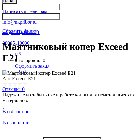
Цена
Написать в Телеграм
info@nkpribor.ru
Сбросить фильтр
+7 (3412) 277-001
88005118036
Маятниковый копер Exceed
0
E21
0
товаров на
0
Оформить заказ
0
0
Арт
Exceed E21
Отзывы: 0
Надежные и стабильные в работе копры для неметаллических
материалов.
В избранное
В сравнение