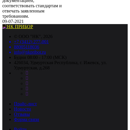
документацией,
соответствовать стандартам и
отвечать заявленным
требованиям.
09-07-2021
©
ООО "НК"
, 2026
+7 (3412) 277-001
88005118036
info@nkpribor.ru
Будни 08:00 - 17:00 (МСК)
426034, Удмуртская Республика, г. Ижевск, ул.
Удмуртская, д.268
Прайс-лист
Новости
Отзывы
Форма связи
Войти