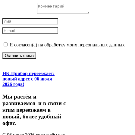
Я согласен(а) на обработку моих персональных данных
Оставить отзыв
НК-Прибор переезжает:
новый адрес с 06 июля
2026 года!
М
ы
растём
и
развиваемся
и
в
связи
с
этим
переезжаем
в
новый,
более
удобный
офис.
С
06
июля
2026
года
ждём
вас