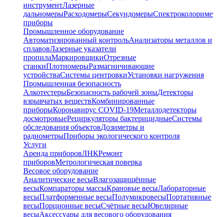
инструмент
Лазерные
дальномеры
Расходомеры
Секундомеры
Спектроколориме
приборы
Промышленное оборудование
Автоматизированный контроль
Анализаторы металлов и
сплавов
Лазерные указатели
пропила
Маркировщики
Отрезные
станки
Плотномеры
Размагничивающие
устройства
Системы центровки
Установки нагружения
Промышленная безопасность
Алкотестеры
Безопасность рабочей зоны
Детекторы
взрывчатых веществ
Комбинированные
приборы
Коронавирус COVID-19
Металлодетекторы
досмотровые
Рециркуляторы бактерицидные
Системы
обследования объектов
Дозиметры и
радиометры
Приборы экологического контроля
Услуги
Аренда приборов
ЛНК
Ремонт
приборов
Метрологическая поверка
Весовое оборудование
Аналитические весы
Влагозащищённые
весы
Компараторы массы
Крановые весы
Лабораторные
весы
Платформенные весы
Полумикровесы
Портативные
весы
Порционные весы
Счётные весы
Ювелирные
весы
Аксессуары для весового оборудования