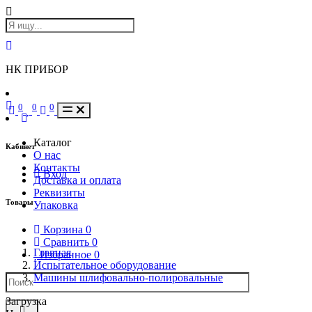
НК ПРИБОР
0
0
0
Каталог
Кабинет
О нас
Контакты
Вход
Доставка и оплата
Реквизиты
Товары
Упаковка
Корзина
0
Сравнить
0
Главная
Избранное
0
Испытательное оборудование
Машины шлифовально-полировальные
Загрузка