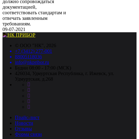
должно сопровождаться
документацией,
соответствовать стандартам и
отвечать заявленным
требованиям.
09-07-2021
©
ООО "НК"
, 2026
+7 (3412) 277-001
88005118036
info@nkpribor.ru
Будни 08:00 - 17:00 (МСК)
426034, Удмуртская Республика, г. Ижевск, ул.
Удмуртская, д.268
Прайс-лист
Новости
Отзывы
Форма связи