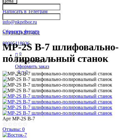
Цена
Написать в Телеграм
info@nkpribor.ru
Сбросить фильтр
+7 (3412) 277-001
88005118036
MP-2S В-7 шлифовально-
0
полировальный станок
0
товаров на
0
p
Оформить заказ
0
0
Арт
MP-2S В-7
Отзывы: 0