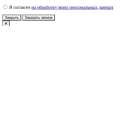
Я согласен
на обработку моих персональных данных
Закрыть
Заказать звонок
Авторизация
У вас еще нет учетной записи?
Зарегистрироваться
Войти по Email
Войти по номеру телефона
Конфиденциальность
Принять
x
Сообщение
Платформа интернет-магазина
Nkpribor.ru - PHPShop © 2026
Вся информация на сайте носит
информационный характер и не является публичной офертой
определяемой положениями стаитьи 437 ГК РФ. Технические