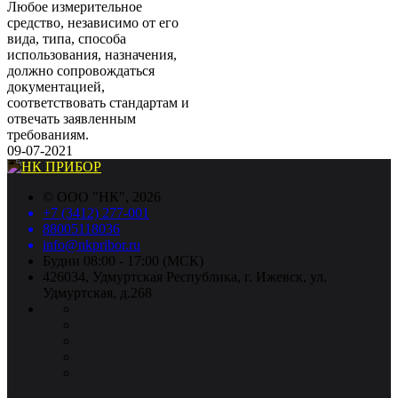
Любое измерительное
средство, независимо от его
вида, типа, способа
использования, назначения,
должно сопровождаться
документацией,
соответствовать стандартам и
отвечать заявленным
требованиям.
09-07-2021
©
ООО "НК"
, 2026
+7 (3412) 277-001
88005118036
info@nkpribor.ru
Будни 08:00 - 17:00 (МСК)
426034, Удмуртская Республика, г. Ижевск, ул.
Удмуртская, д.268