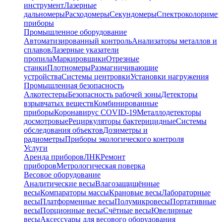
инструмент
Лазерные
дальномеры
Расходомеры
Секундомеры
Спектроколориме
приборы
Промышленное оборудование
Автоматизированный контроль
Анализаторы металлов и
сплавов
Лазерные указатели
пропила
Маркировщики
Отрезные
станки
Плотномеры
Размагничивающие
устройства
Системы центровки
Установки нагружения
Промышленная безопасность
Алкотестеры
Безопасность рабочей зоны
Детекторы
взрывчатых веществ
Комбинированные
приборы
Коронавирус COVID-19
Металлодетекторы
досмотровые
Рециркуляторы бактерицидные
Системы
обследования объектов
Дозиметры и
радиометры
Приборы экологического контроля
Услуги
Аренда приборов
ЛНК
Ремонт
приборов
Метрологическая поверка
Весовое оборудование
Аналитические весы
Влагозащищённые
весы
Компараторы массы
Крановые весы
Лабораторные
весы
Платформенные весы
Полумикровесы
Портативные
весы
Порционные весы
Счётные весы
Ювелирные
весы
Аксессуары для весового оборудования