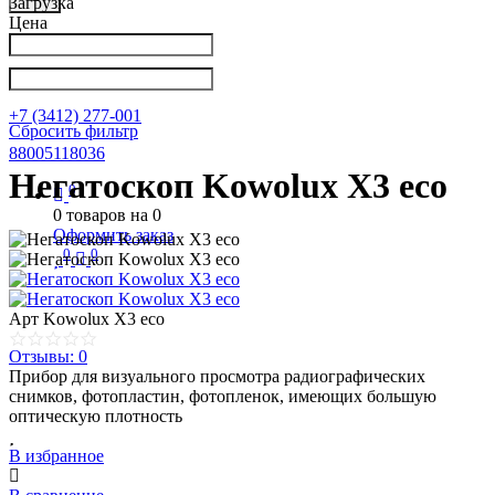
Загрузка
Цена
Написать в Телеграм
info@nkpribor.ru
+7 (3412) 277-001
Сбросить фильтр
88005118036
Негатоскоп Kowolux X3 eco
0
0
товаров на
0
Оформить заказ
0
0
Арт
Kowolux X3 eco
Отзывы: 0
Прибор для визуального просмотра радиографических
снимков, фотопластин, фотопленок, имеющих большую
оптическую плотность
В избранное