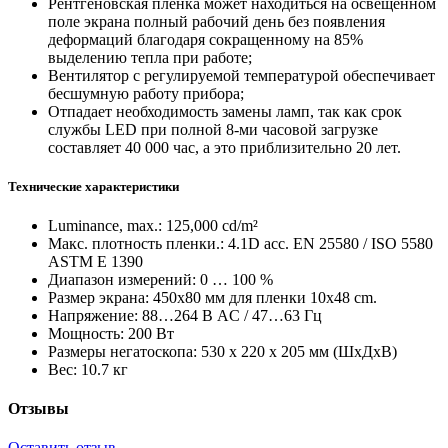
Рентгеновская пленка может находиться на освещенном
поле экрана полный рабочий день без появления
деформаций благодаря сокращенному на 85%
выделению тепла при работе;
Вентилятор с регулируемой температурой обеспечивает
бесшумную работу прибора;
Отпадает необходимость замены ламп, так как срок
службы LED при полной 8-ми часовой загрузке
составляет 40 000 час, а это приблизительно 20 лет.
Технические характеристики
Luminance, max.: 125,000 cd/m²
Макс. плотность пленки.: 4.1D acc. EN 25580 / ISO 5580
ASTM E 1390
Диапазон измерений: 0 … 100 %
Размер экрана: 450x80 мм для пленки 10x48 cm.
Напряжение: 88…264 В AC / 47…63 Гц
Мощность: 200 Вт
Размеры негатоскопа: 530 x 220 x 205 мм (ШxДxВ)
Вес: 10.7 кг
Отзывы
Оставить отзыв