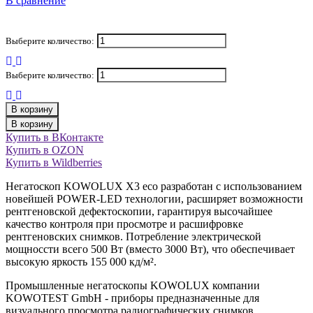
В сравнение
Выберите количество:
Выберите количество:
В корзину
В корзину
Купить в ВКонтакте
Купить в OZON
Купить в Wildberries
Негатоскоп KOWOLUX Х3 eco разработан с использованием
новейшей POWER-LED технологии, расширяет возможности
рентгеновской дефектоскопии, гарантируя высочайшее
качество контроля при просмотре и расшифровке
рентгеновских снимков. Потребление электрической
мощноссти всего 500 Вт (вместо 3000 Вт), что обеспечивает
высокую яркость 155 000 кд/м².
Промышленные негатоскопы KOWOLUX компании
KOWOTEST GmbH - приборы предназначенные для
визуального просмотра радиографических снимков,