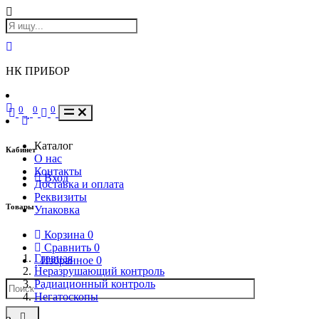
НК ПРИБОР
0
0
0
Каталог
Кабинет
О нас
Контакты
Вход
Доставка и оплата
Реквизиты
Товары
Упаковка
Корзина
0
Сравнить
0
Главная
Избранное
0
Неразрушающий контроль
Радиационный контроль
Негатоскопы