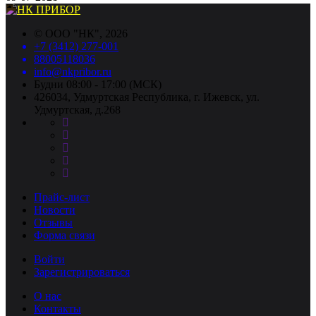
©
ООО "НК"
, 2026
+7 (3412) 277-001
88005118036
info@nkpribor.ru
Будни 08:00 - 17:00 (МСК)
426034, Удмуртская Республика, г. Ижевск, ул.
Удмуртская, д.268
Прайс-лист
Новости
Отзывы
Форма связи
Войти
Зарегистрироваться
О нас
Контакты