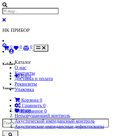
НК ПРИБОР
0
0
0
Каталог
Кабинет
О нас
Контакты
Вход
Доставка и оплата
Реквизиты
Товары
Упаковка
Корзина
0
Сравнить
0
Главная
Избранное
0
Неразрушающий контроль
Акустический импедансный контроль
Акустические импедансные дефектоскопы