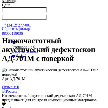
Загрузка
Цена
Написать в Телеграм
info@nkpribor.ru
+7 (3412) 277-001
Сбросить фильтр
88005118036
Низкочастотный
0
0
товаров на
0
акустический дефектоскоп
Оформить заказ
0
0
АД-701М с поверкой
Арт
АД-701М
Отзывы: 0
Низкочастотный акустический дефектоскоп АД-701М
предназначен для контроля композиционных материалов.