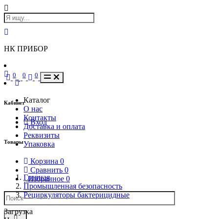
НК ПРИБОР
0
0
0
Каталог
Кабинет
О нас
Контакты
Вход
Доставка и оплата
Реквизиты
Товары
Упаковка
Корзина
0
Сравнить
0
Главная
Избранное
0
Промышленная безопасность
Рециркуляторы бактерицидные
Загрузка