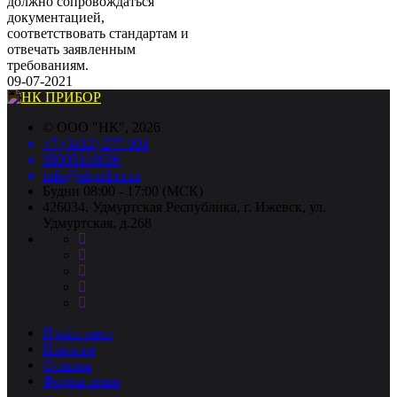
должно сопровождаться
документацией,
соответствовать стандартам и
отвечать заявленным
требованиям.
09-07-2021
©
ООО "НК"
, 2026
+7 (3412) 277-001
88005118036
info@nkpribor.ru
Будни 08:00 - 17:00 (МСК)
426034, Удмуртская Республика, г. Ижевск, ул.
Удмуртская, д.268
Прайс-лист
Новости
Отзывы
Форма связи