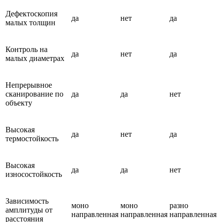
Дефектоскопия
да
нет
да
малых толщин
Контроль на
да
нет
да
малых диаметрах
Непрерывное
сканирование по
да
да
нет
объекту
Высокая
да
нет
да
термостойкость
Высокая
да
да
нет
износостойкость
Зависимость
моно
моно
разно
амплитуды от
направленная
направленная
направленная
расстояния