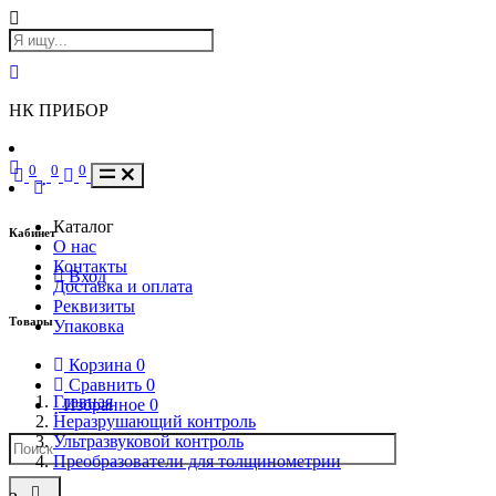
НК ПРИБОР
0
0
0
Каталог
Кабинет
О нас
Контакты
Вход
Доставка и оплата
Реквизиты
Товары
Упаковка
Корзина
0
Сравнить
0
Главная
Избранное
0
Неразрушающий контроль
Ультразвуковой контроль
Преобразователи для толщинометрии