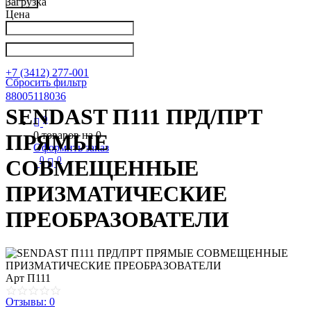
Загрузка
Цена
Написать в Телеграм
info@nkpribor.ru
+7 (3412) 277-001
Сбросить фильтр
88005118036
SENDAST П111 ПРД/ПРТ
0
0
товаров на
0
ПРЯМЫЕ
Оформить заказ
0
0
СОВМЕЩЕННЫЕ
ПРИЗМАТИЧЕСКИЕ
ПРЕОБРАЗОВАТЕЛИ
Арт
П111
Отзывы: 0