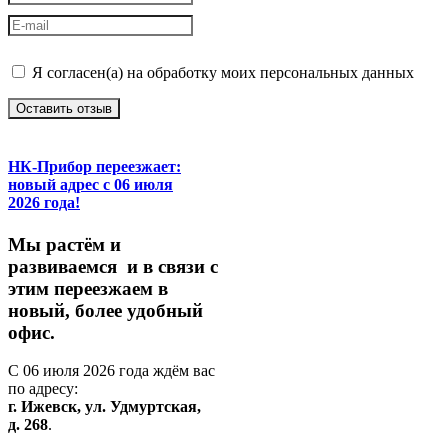
Я согласен(а) на обработку моих персональных данных
Оставить отзыв
НК-Прибор переезжает:
новый адрес с 06 июля
2026 года!
М
ы
растём
и
развиваемся
и
в
связи
с
этим
переезжаем
в
новый,
более
удобный
офис.
С
06
июля
2026
года
ждём
вас
по
адресу:
г.
Ижевск,
ул.
Удмуртская,
д.
268
.