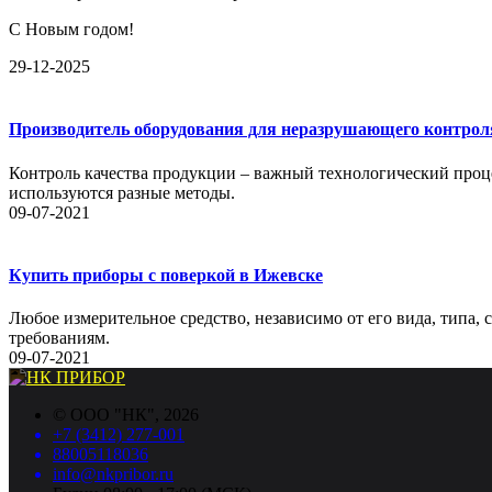
С Новым годом!
29-12-2025
Производитель оборудования для неразрушающего контрол
Контроль качества продукции – важный технологический проце
используются разные методы.
09-07-2021
Купить приборы с поверкой в Ижевске
Любое измерительное средство, независимо от его вида, типа,
требованиям.
09-07-2021
©
ООО "НК"
, 2026
+7 (3412) 277-001
88005118036
info@nkpribor.ru