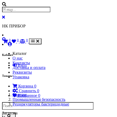
НК ПРИБОР
0
0
0
Каталог
Кабинет
О нас
Контакты
Вход
Доставка и оплата
Реквизиты
Товары
Упаковка
Корзина
0
Сравнить
0
Главная
Избранное
0
Промышленная безопасность
Рециркуляторы бактерицидные
Загрузка