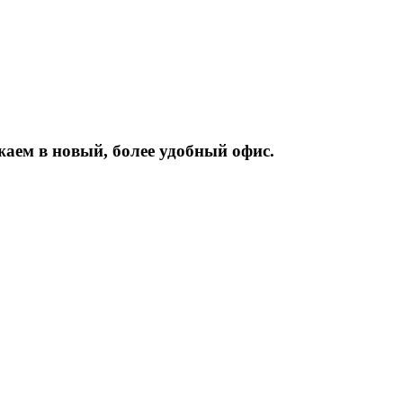
жаем
в
новый,
более
удобный
офис.