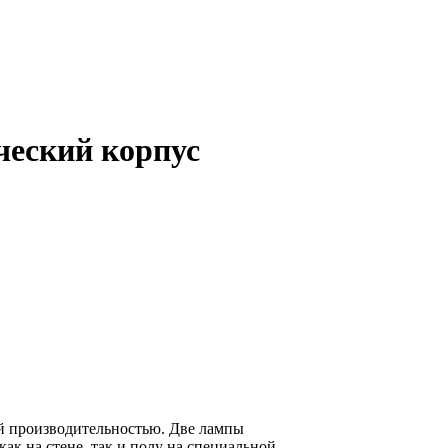
ческий корпус
й производительностью. Две лампы
ак на стене, так и полу на специальной