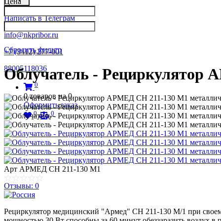
Цена
Написать в Телеграм
info@nkpribor.ru
Сбросить фильтр
+7 (3412) 277-001
88005118036
Облучатель - Рециркулятор 
0
0
товаров на
0
Оформить заказ
0
0
Арт
АРМЕД СН 211-130 М1
Отзывы: 0
Рециркулятор медицинский "Армед" СН 211-130 М/1 при своем
мощностью 30 Вт способны за 60 минут обеззаразить воздух в 