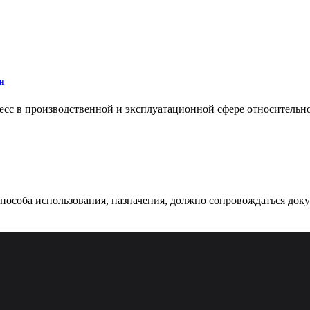
я
сс в производственной и эксплуатационной сфере относительно 
 способа использования, назначения, должно сопровождаться док