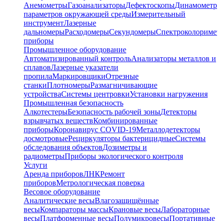
Анемометры
Газоанализаторы
Дефектоскопы
Динамометр
параметров окружающей среды
Измерительный
инструмент
Лазерные
дальномеры
Расходомеры
Секундомеры
Спектроколориме
приборы
Промышленное оборудование
Автоматизированный контроль
Анализаторы металлов и
сплавов
Лазерные указатели
пропила
Маркировщики
Отрезные
станки
Плотномеры
Размагничивающие
устройства
Системы центровки
Установки нагружения
Промышленная безопасность
Алкотестеры
Безопасность рабочей зоны
Детекторы
взрывчатых веществ
Комбинированные
приборы
Коронавирус COVID-19
Металлодетекторы
досмотровые
Рециркуляторы бактерицидные
Системы
обследования объектов
Дозиметры и
радиометры
Приборы экологического контроля
Услуги
Аренда приборов
ЛНК
Ремонт
приборов
Метрологическая поверка
Весовое оборудование
Аналитические весы
Влагозащищённые
весы
Компараторы массы
Крановые весы
Лабораторные
весы
Платформенные весы
Полумикровесы
Портативные