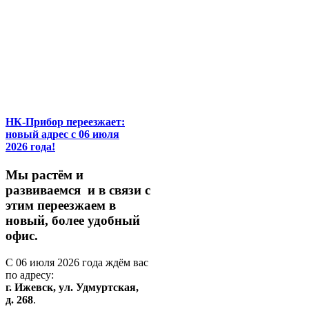
НК-Прибор переезжает:
новый адрес с 06 июля
2026 года!
М
ы
растём
и
развиваемся
и
в
связи
с
этим
переезжаем
в
новый,
более
удобный
офис.
С
06
июля
2026
года
ждём
вас
по
адресу:
г.
Ижевск,
ул.
Удмуртская,
д.
268
.