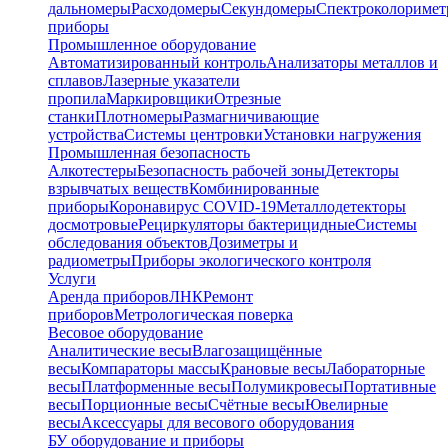
дальномеры
Расходомеры
Секундомеры
Спектроколориме
приборы
Промышленное оборудование
Автоматизированный контроль
Анализаторы металлов и
сплавов
Лазерные указатели
пропила
Маркировщики
Отрезные
станки
Плотномеры
Размагничивающие
устройства
Системы центровки
Установки нагружения
Промышленная безопасность
Алкотестеры
Безопасность рабочей зоны
Детекторы
взрывчатых веществ
Комбинированные
приборы
Коронавирус COVID-19
Металлодетекторы
досмотровые
Рециркуляторы бактерицидные
Системы
обследования объектов
Дозиметры и
радиометры
Приборы экологического контроля
Услуги
Аренда приборов
ЛНК
Ремонт
приборов
Метрологическая поверка
Весовое оборудование
Аналитические весы
Влагозащищённые
весы
Компараторы массы
Крановые весы
Лабораторные
весы
Платформенные весы
Полумикровесы
Портативные
весы
Порционные весы
Счётные весы
Ювелирные
весы
Аксессуары для весового оборудования
БУ оборудование и приборы