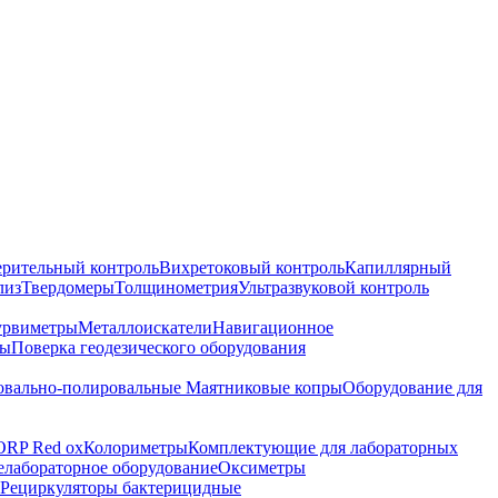
ерительный контроль
Вихретоковый контроль
Капиллярный
лиз
Твердомеры
Толщинометрия
Ультразвуковой контроль
урвиметры
Металлоискатели
Навигационное
ры
Поверка геодезического оборудования
вально-полировальные
Маятниковые копры
Оборудование для
ORP Red ox
Колориметры
Комплектующие для лабораторных
лабораторное оборудование
Оксиметры
Рециркуляторы бактерицидные