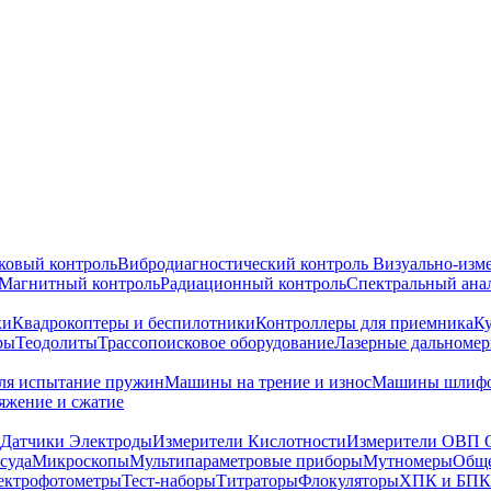
ковый контроль
Вибродиагностический контроль
Визуально-изм
Магнитный контроль
Радиационный контроль
Спектральный ана
ки
Квадрокоптеры и беспилотники
Контроллеры для приемника
К
ры
Теодолиты
Трассопоисковое оборудование
Лазерные дальноме
я испытание пружин
Машины на трение и износ
Машины шлифо
тяжение и сжатие
Датчики Электроды
Измерители Кислотности
Измерители ОВП 
суда
Микроскопы
Мультипараметровые приборы
Мутномеры
Обще
ектрофотометры
Тест-наборы
Титраторы
Флокуляторы
ХПК и БПК