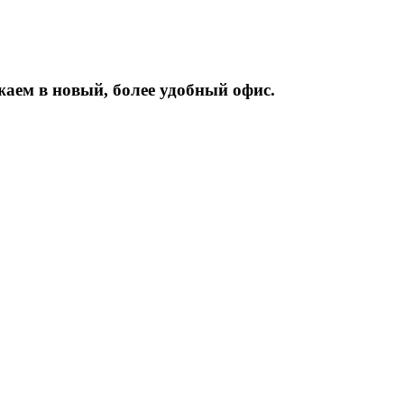
жаем
в
новый,
более
удобный
офис.