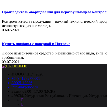
Производитель оборудования для неразрушающего контрол
Контроль качества продукции – важный технологический проце
используются разные методы.
09-07-2021
Купить приборы с поверкой в Ижевске
Любое измерительное средство, независимо от его вида, типа,
требованиям.
09-07-2021
©
ООО "НК"
, 2026
+7 (3412) 277-001
88005118036
info@nkpribor.ru
Будни 08:00 - 17:00 (МСК)
426034, Удмуртская Республика, г. Ижевск, ул. Удмуртская