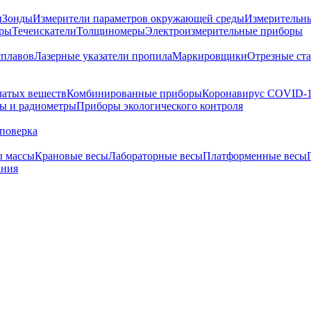
ы
Зонды
Измерители параметров окружающей среды
Измерительн
тры
Течеискатели
Толщиномеры
Электроизмерительные приборы
сплавов
Лазерные указатели пропила
Маркировщики
Отрезные ст
чатых веществ
Комбинированные приборы
Коронавирус COVID-
ы и радиометры
Приборы экологического контроля
поверка
ы массы
Крановые весы
Лабораторные весы
Платформенные весы
ания