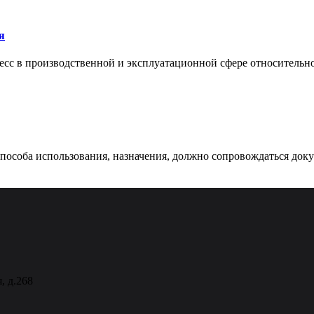
я
сс в производственной и эксплуатационной сфере относительно 
 способа использования, назначения, должно сопровождаться док
, д.268