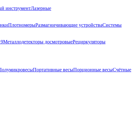
ый инструмент
Лазерные
анки
Плотномеры
Размагничивающие устройства
Системы
19
Металлодетекторы досмотровые
Рециркуляторы
Полумикровесы
Портативные весы
Порционные весы
Счётные