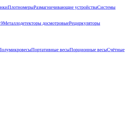
анки
Плотномеры
Размагничивающие устройства
Системы
19
Металлодетекторы досмотровые
Рециркуляторы
Полумикровесы
Портативные весы
Порционные весы
Счётные