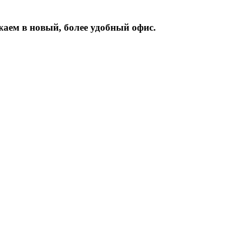
жаем
в
новый,
более
удобный
офис.