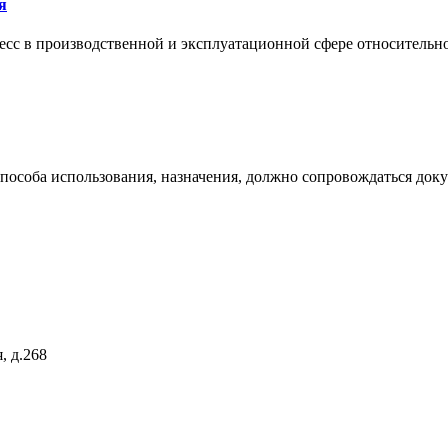
я
сс в производственной и эксплуатационной сфере относительно 
 способа использования, назначения, должно сопровождаться док
, д.268