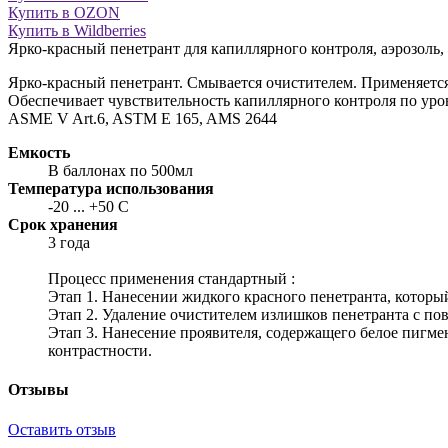
Купить в OZON
Купить в Wildberries
Ярко-красный пенетрант для капиллярного контроля, аэрозоль,
Ярко-красный пенетрант. Смывается очистителем. Применяется
Обеспечивает чувствительность капиллярного контроля по уров
ASME V Art.6, ASTM E 165, AMS 2644
Емкость
В баллонах по 500мл
Температура использования
-20 ... +50 С
Срок хранения
3 года
Процесс применения стандартный :
Этап 1. Нанесении жидкого красного пенетранта, которы
Этап 2. Удаление очистителем излишков пенетранта с пов
Этап 3. Нанесение проявителя, содержащего белое пигм
контрастности.
Отзывы
Оставить отзыв