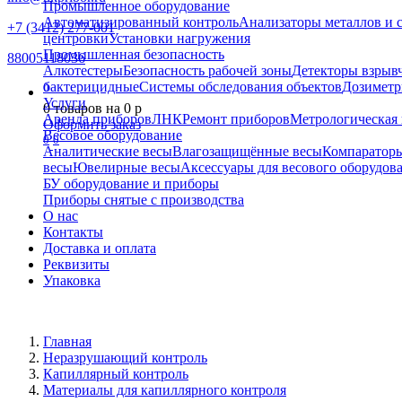
Промышленное оборудование
Автоматизированный контроль
Анализаторы металлов и 
+7 (3412) 277-001
центровки
Установки нагружения
Промышленная безопасность
88005118036
Алкотестеры
Безопасность рабочей зоны
Детекторы взрыв
бактерицидные
Системы обследования объектов
Дозиметр
0
Услуги
0
товаров на
0
p
Аренда приборов
ЛНК
Ремонт приборов
Метрологическая 
Оформить заказ
Весовое оборудование
0
0
Аналитические весы
Влагозащищённые весы
Компаратор
весы
Ювелирные весы
Аксессуары для весового оборудов
БУ оборудование и приборы
Приборы снятые с производства
О нас
Контакты
Доставка и оплата
Реквизиты
Упаковка
Главная
Неразрушающий контроль
Капиллярный контроль
Материалы для капиллярного контроля