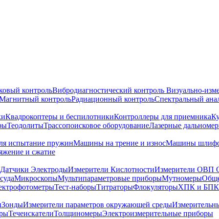
ковый контроль
Вибродиагностический контроль
Визуально-изм
Магнитный контроль
Радиационный контроль
Спектральный ана
ки
Квадрокоптеры и беспилотники
Контроллеры для приемника
К
ры
Теодолиты
Трассопоисковое оборудование
Лазерные дальноме
я испытание пружин
Машины на трение и износ
Машины шлифо
тяжение и сжатие
Датчики Электроды
Измерители Кислотности
Измерители ОВП 
суда
Микроскопы
Мультипараметровые приборы
Мутномеры
Обще
ектрофотометры
Тест-наборы
Титраторы
Флокуляторы
ХПК и БПК
ы
Зонды
Измерители параметров окружающей среды
Измерительн
тры
Течеискатели
Толщиномеры
Электроизмерительные приборы