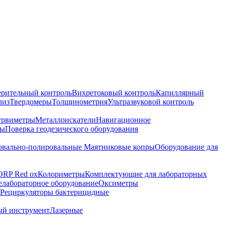
ерительный контроль
Вихретоковый контроль
Капиллярный
лиз
Твердомеры
Толщинометрия
Ультразвуковой контроль
урвиметры
Металлоискатели
Навигационное
ры
Поверка геодезического оборудования
вально-полировальные
Маятниковые копры
Оборудование для
ORP Red ox
Колориметры
Комплектующие для лабораторных
лабораторное оборудование
Оксиметры
Рециркуляторы бактерицидные
ый инструмент
Лазерные