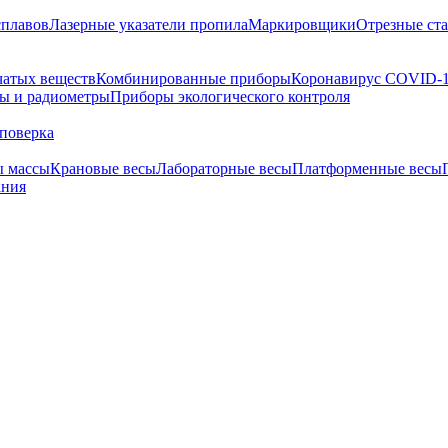
сплавов
Лазерные указатели пропила
Маркировщики
Отрезные ст
чатых веществ
Комбинированные приборы
Коронавирус COVID-
ы и радиометры
Приборы экологического контроля
поверка
ы массы
Крановые весы
Лабораторные весы
Платформенные весы
ания