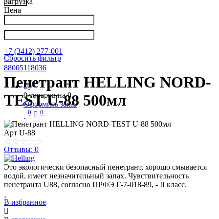
Загрузка
Цена
Написать в Телеграм
info@nkpribor.ru
+7 (3412) 277-001
Сбросить фильтр
88005118036
Пенетрант HELLING NORD-
0
0
товаров на
0
TEST U-88 500мл
Оформить заказ
0
0
Арт
U-88
Отзывы: 0
Это экологически безопасный пенетрант, хорошо смывается
водой, имеет незначительный запах. Чувствительность
пенетранта U88, согласно ПРФЭ Г-7-018-89, - II класс.
В избранное