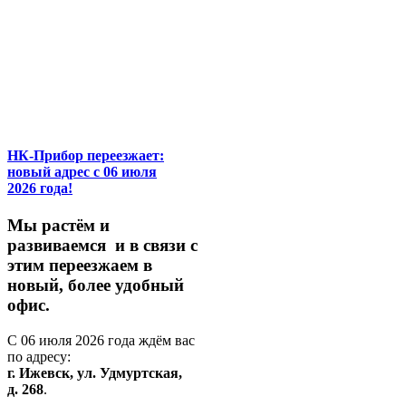
НК-Прибор переезжает:
новый адрес с 06 июля
2026 года!
М
ы
растём
и
развиваемся
и
в
связи
с
этим
переезжаем
в
новый,
более
удобный
офис.
С
06
июля
2026
года
ждём
вас
по
адресу:
г.
Ижевск,
ул.
Удмуртская,
д.
268
.