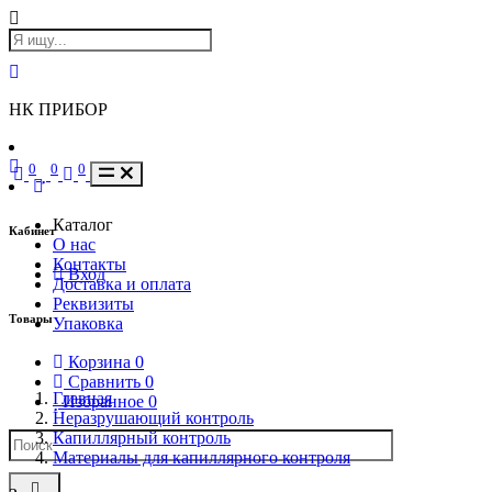
НК ПРИБОР
0
0
0
Каталог
Кабинет
О нас
Контакты
Вход
Доставка и оплата
Реквизиты
Товары
Упаковка
Корзина
0
Сравнить
0
Главная
Избранное
0
Неразрушающий контроль
Капиллярный контроль
Материалы для капиллярного контроля