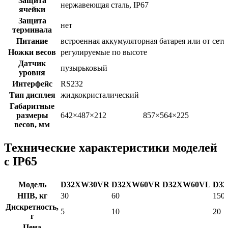
Защита
нержавеющая сталь, IP67
ячейки
Защита
нет
терминала
Питание
встроенная аккумуляторная батарея или от сети
Ножки весов
регулируемые по высоте
Датчик
пузырьковый
уровня
Интерфейс
RS232
Тип дисплея
жидкокристалический
Габаритные
размеры
642×487×212
857×564×225
весов, мм
Технические характеристики моделей
с IP65
Модель
D32XW30VR
D32XW60VR
D32XW60VL
D3
НПВ, кг
30
60
150
Дискретность,
5
10
20
г
Цена