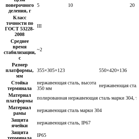
поверочного
5
10
20
деления, г
Класс
точности по
III
ГОСТ 53228-
2008
Среднее
время
~2
стабилизации,
с
Размер
платформы,
355×305×123
550×420×136
мм
Стойка
нержавеющая сталь, высота
нержавеющая стал
терминала
350 мм
Материал
полированная нержавеющая сталь марки 304, 
платформы
Материал
нержавеющая сталь марки 304
рамы
Защита
нержавеющая сталь, IP67
ячейки
Защита
IP65
терминала