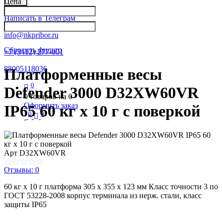
Цена
Написать в Телеграм
info@nkpribor.ru
Сбросить фильтр
+7 (3412) 277-001
88005118036
Платформенные весы
0
Defender 3000 D32XW60VR
0
товаров на
0
Оформить заказ
IP65 60 кг х 10 г с поверкой
0
0
Арт
D32XW60VR
Отзывы: 0
60 кг х 10 г платформа 305 х 355 х 123 мм Класс точности 3 по
ГОСТ 53228-2008 корпус терминала из нерж. стали, класс
защиты IP65