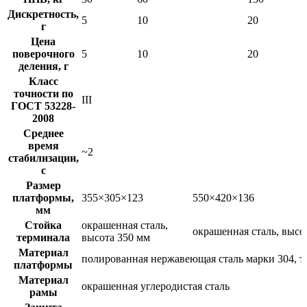
Дискретность,
5
10
20
г
Цена
поверочного
5
10
20
деления, г
Класс
точности по
III
ГОСТ 53228-
2008
Среднее
время
~2
стабилизации,
с
Размер
платформы,
355×305×123
550×420×136
мм
Стойка
окрашенная сталь,
окрашенная сталь, высо
терминала
высота 350 мм
Материал
полированная нержавеющая сталь марки 304, 
платформы
Материал
окрашенная углеродистая сталь
рамы