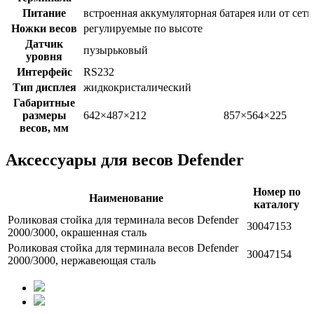
Питание
встроенная аккумуляторная батарея или от сети
Ножки весов
регулируемые по высоте
Датчик
пузырьковый
уровня
Интерфейс
RS232
Тип дисплея
жидкокристалический
Габаритные
размеры
642×487×212
857×564×225
весов, мм
Аксессуары для весов Defender
Номер по
Наименование
каталогу
Роликовая стойка для терминала весов Defender
30047153
2000/3000, окрашенная сталь
Роликовая стойка для терминала весов Defender
30047154
2000/3000, нержавеющая сталь