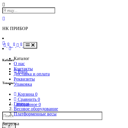
НК ПРИБОР
0
0
0
Каталог
Кабинет
О нас
Контакты
Вход
Доставка и оплата
Реквизиты
Товары
Упаковка
Корзина
0
Сравнить
0
Главная
Избранное
0
Весовое оборудование
Платформенные весы
Загрузка