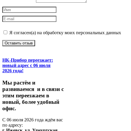
Я согласен(а) на обработку моих персональных данных
Оставить отзыв
НК-Прибор переезжает:
новый адрес с 06 июля
2026 года!
М
ы
растём
и
развиваемся
и
в
связи
с
этим
переезжаем
в
новый,
более
удобный
офис.
С
06
июля
2026
года
ждём
вас
по
адресу:
г.
Ижевск,
ул.
Удмуртская,