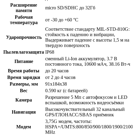
Расширение
micro SD/SDHC до 32Гб
памяти
Рабочая
от -30 до +60 °С
температура
Соответствие стандарту MIL-STD-810G:
стойкость к падению и вибрации,
Ударопрочность
Выдерживает падение с высоты 1,5 м на
твердую поверхность
Пылевлагозащита
IP68
сменный Li-Ion аккумулятор, 3.7 В
Питание
постоянного тока, 10600 мАч, 38.16 Вт-ч
Время работы
до 20 часов
Время зарядки
от 2 до 4 часов
Размеры, мм
91x184x38
Вес
0.590 кг (с батареей)
Разрешение 5 Мп с автофокусом и LED
Камера
вспышкой, возможность видеосъёмки
Высокочувствительный 32 канальный
Навигация
GPS/ГЛОНАСС/SBAS приёмник
3,75G модем, частоты:
Модем
HSPA+/UMTS:800/850/900/1800/1900/2100
MHz