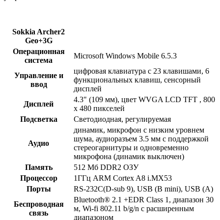
Sokkia Archer2
Geo+3G
Операционная
Microsoft Windows Mobile 6.5.3
система
цифровая клавиатура с 23 клавишами, 6
Управление и
функциональных клавиш, сенсорный
ввод
дисплей
4.3" (109 мм), цвет WVGA LCD TFT , 800
Дисплей
x 480 пикселей
Подсветка
Светодиодная, регулируемая
динамик, микрофон с низким уровнем
шума, аудиоразъем 3.5 мм с поддержкой
Аудио
стереогарнитуры и одновременно
микрофона (динамик выключен)
Память
512 Мб DDR2 ОЗУ
Процессор
1ГГц ARM Cortex A8 i.MX53
Порты
RS-232C(D-sub 9), USB (B mini), USB (A)
Bluetooth® 2.1 +EDR Class 1, диапазон 30
Беспроводная
м, Wi-fi 802.11 b/g/n с расширенным
связь
диапазоном