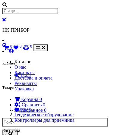
НК ПРИБОР
0
0
0
Каталог
Кабинет
О нас
Контакты
Вход
Доставка и оплата
Реквизиты
Товары
Упаковка
Корзина
0
Сравнить
0
Главная
Избранное
0
Геодезическое оборудование
Контроллеры для приемника
Загрузка