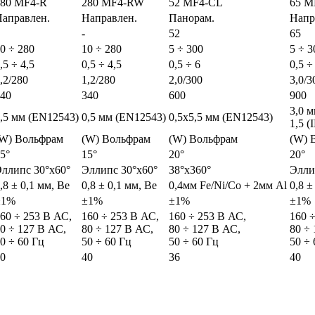
280 MF4-R
280 MF4-RW
52 MF4-CL
65 M
аправлен.
Направлен.
Панорам.
Напр
-
52
65
0 ÷ 280
10 ÷ 280
5 ÷ 300
5 ÷ 3
,5 ÷ 4,5
0,5 ÷ 4,5
0,5 ÷ 6
0,5 ÷
,2/280
1,2/280
2,0/300
3,0/3
40
340
600
900
3,0 
,5 мм (EN12543)
0,5 мм (EN12543)
0,5x5,5 мм (EN12543)
1,5 (
(W) Вольфрам
(W) Вольфрам
(W) Вольфрам
(W) 
5°
15°
20°
20°
ллипс 30°x60°
Эллипс 30°x60°
38°x360°
Элли
,8 ± 0,1 мм, Ве
0,8 ± 0,1 мм, Ве
0,4мм Fe/Ni/Co + 2мм Al
0,8 ±
±1%
±1%
±1%
±1%
60 ÷ 253 В АС,
160 ÷ 253 В АС,
160 ÷ 253 В АС,
160 
0 ÷ 127 В АС,
80 ÷ 127 В АС,
80 ÷ 127 В АС,
80 ÷
0 ÷ 60 Гц
50 ÷ 60 Гц
50 ÷ 60 Гц
50 ÷ 
0
40
36
40