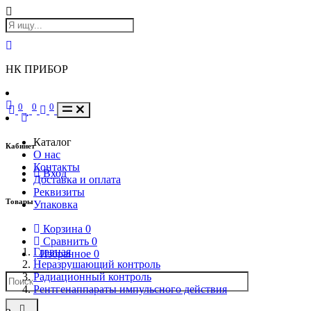
НК ПРИБОР
0
0
0
Каталог
Кабинет
О нас
Контакты
Вход
Доставка и оплата
Реквизиты
Товары
Упаковка
Корзина
0
Сравнить
0
Главная
Избранное
0
Неразрушающий контроль
Радиационный контроль
Рентгенаппараты импульсного действия