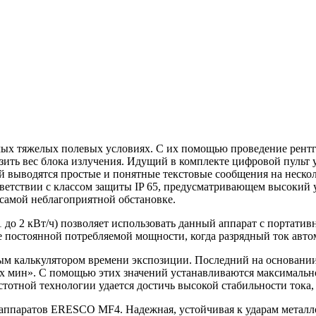
ых тяжелых полевых условиях. С их помощью проведение рентге
изить вес блока излучения. Идущий в комплекте цифровой пульт
 выводятся простые и понятные текстовые сообщения на нескол
ответствии с классом защиты IP 65, предусматривающем высокий
 самой неблагоприятной обстановке.
до 2 кВт/ч) позволяет использовать данный аппарат с портати
е постоянной потребляемой мощности, когда разрядный ток авто
ым калькулятором времени экспозиции. Последний на основании
х мин». С помощью этих значений устанавливаются максимально
стотной технологии удается достичь высокой стабильности тока
аппаратов ERESCO MF4. Надежная, устойчивая к ударам металло