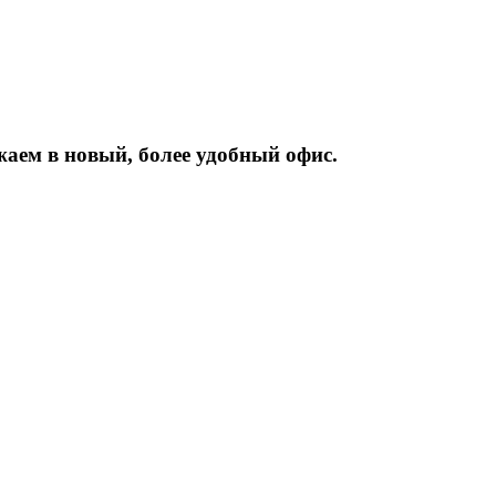
жаем
в
новый,
более
удобный
офис.