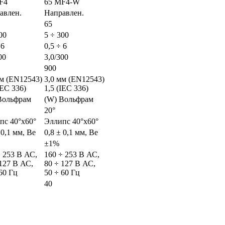
F4
65 MF4-W
авлен.
Направлен.
65
00
5 ÷ 300
 6
0,5 ÷ 6
00
3,0/300
900
мм (EN12543)
3,0 мм (EN12543)
IEC 336)
1,5 (IEC 336)
Вольфрам
(W) Вольфрам
20°
пс 40°x60°
Эллипс 40°x60°
 0,1 мм, Ве
0,8 ± 0,1 мм, Ве
±1%
÷ 253 В АС,
160 ÷ 253 В АС,
 127 В АС,
80 ÷ 127 В АС,
60 Гц
50 ÷ 60 Гц
40