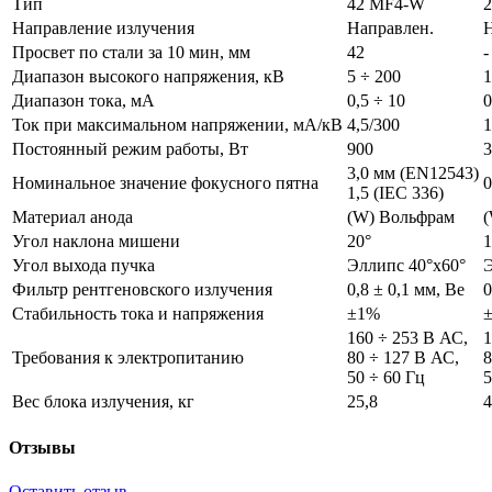
Тип
42 MF4-W
Направление излучения
Направлен.
Н
Просвет по стали за 10 мин, мм
42
-
Диапазон высокого напряжения, кВ
5 ÷ 200
1
Диапазон тока, мА
0,5 ÷ 10
0
Ток при максимальном напряжении, мА/кВ
4,5/300
1
Постоянный режим работы, Вт
900
3
3,0 мм (EN12543)
Номинальное значение фокусного пятна
0
1,5 (IEC 336)
Материал анода
(W) Вольфрам
Угол наклона мишени
20°
1
Угол выхода пучка
Эллипс 40°x60°
Э
Фильтр рентгеновского излучения
0,8 ± 0,1 мм, Ве
0
Стабильность тока и напряжения
±1%
160 ÷ 253 В АС,
1
Требования к электропитанию
80 ÷ 127 В АС,
8
50 ÷ 60 Гц
5
Вес блока излучения, кг
25,8
4
Отзывы
Оставить отзыв