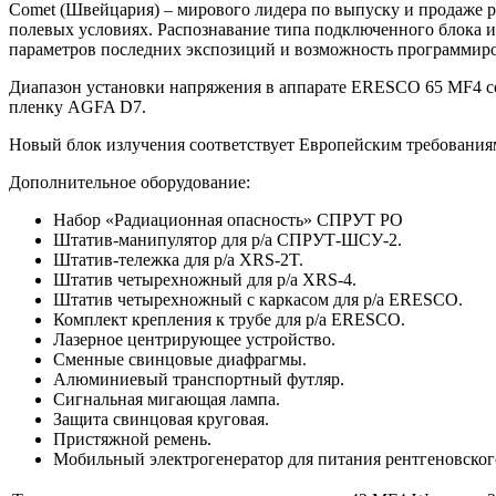
Comet (Швейцария) – мирового лидера по выпуску и продаже р
полевых условиях. Распознавание типа подключенного блока 
параметров последних экспозиций и возможность программиро
Диапазон установки напряжения в аппарате ERESCO 65 MF4 сост
пленку AGFA D7.
Новый блок излучения соответствует Европейским требования
Дополнительное оборудование:
Набор «Радиационная опасность» СПРУТ РО
Штатив-манипулятор для р/а СПРУТ-ШСУ-2.
Штатив-тележка для р/а XRS-2T.
Штатив четырехножный для р/а XRS-4.
Штатив четырехножный с каркасом для р/а ERESCO.
Комплект крепления к трубе для р/а ERESCO.
Лазерное центрирующее устройство.
Сменные свинцовые диафрагмы.
Алюминиевый транспортный футляр.
Сигнальная мигающая лампа.
Защита свинцовая круговая.
Пристяжной ремень.
Мобильный электрогенератор для питания рентгеновского