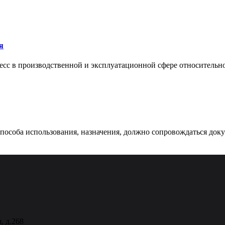
я
сс в производственной и эксплуатационной сфере относительно 
 способа использования, назначения, должно сопровождаться док
, д.268