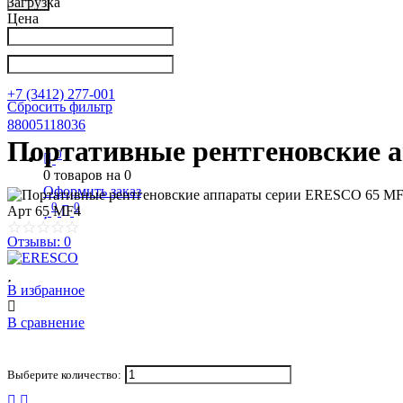
Загрузка
Цена
Написать в Телеграм
info@nkpribor.ru
+7 (3412) 277-001
Сбросить фильтр
88005118036
Портативные рентгеновские 
0
0
товаров на
0
Оформить заказ
0
0
Арт
65 MF4
Отзывы: 0
В избранное
В сравнение
Выберите количество: