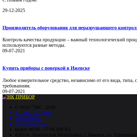
29-12-2025
Производитель оборудования для неразрушающего контрол
Контроль качества продукции – важный технологический проце
используются разные методы.
09-07-2021
Купить приборы с поверкой в Ижевске
Любое измерительное средство, независимо от его вида, типа,
требованиям.
09-07-2021
©
ООО "НК"
, 2026
+7 (3412) 277-001
88005118036
info@nkpribor.ru
Будни 08:00 - 17:00 (МСК)
426034, Удмуртская Республика, г. Ижевск, ул. Удмуртская