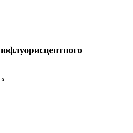
нофлуорисцентного
ей.