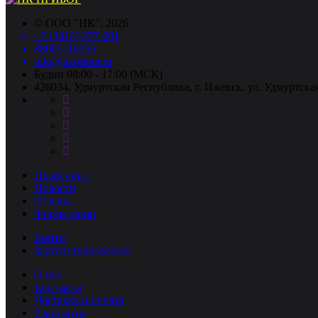
©
ООО "НК"
, 2026
+7 (3412) 277-001
88005118036
info@nkpribor.ru
Будни 08:00 - 17:00 (МСК)
426034, Удмуртская Республика, г. Ижевск, ул. Удмуртская
Прайс-лист
Новости
Отзывы
Форма связи
Войти
Зарегистрироваться
О нас
Контакты
Доставка и оплата
Реквизиты