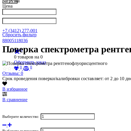
Загрузка
Цена
Написать в Телеграм
info@nkpribor.ru
+7 (3412) 277-001
Сбросить фильтр
88005118036
Поверка спектрометра рентге
0
0
товаров на
0
Оформить заказ
0
0
Отзывы: 0
Срок проведения поверки/калибровки составляет: от 2 до 10 дн
В избранное
В сравнение
Выберите количество:
Выберите количество: