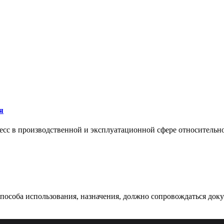
я
сс в производственной и эксплуатационной сфере относительно 
 способа использования, назначения, должно сопровождаться док