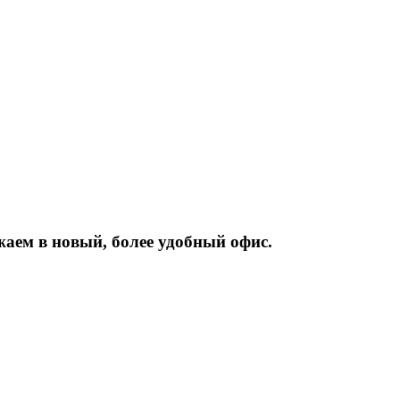
жаем
в
новый,
более
удобный
офис.