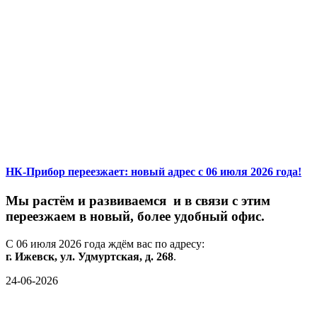
НК-Прибор переезжает: новый адрес с 06 июля 2026 года!
М
ы
растём
и
развиваемся
и
в
связи
с
этим
переезжаем
в
новый,
более
удобный
офис.
С
06
июля
2026
года
ждём
вас
по
адресу:
г.
Ижевск,
ул.
Удмуртская,
д.
268
.
24-06-2026