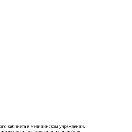
ого кабинета в медицинском учреждении.
нимум места на стене или на полу (при