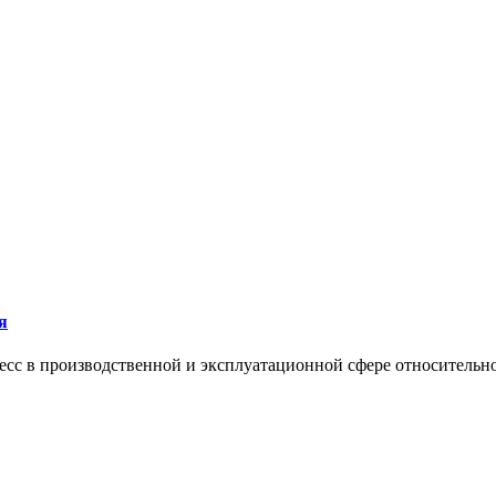
я
сс в производственной и эксплуатационной сфере относительно 