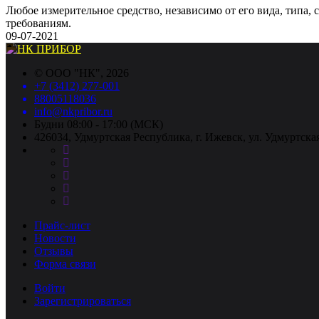
Любое измерительное средство, независимо от его вида, типа,
требованиям.
09-07-2021
©
ООО "НК"
, 2026
+7 (3412) 277-001
88005118036
info@nkpribor.ru
Будни 08:00 - 17:00 (МСК)
426034, Удмуртская Республика, г. Ижевск, ул. Удмуртская
Прайс-лист
Новости
Отзывы
Форма связи
Войти
Зарегистрироваться