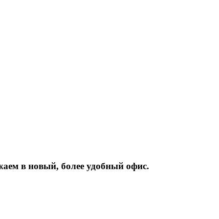
жаем
в
новый,
более
удобный
офис.