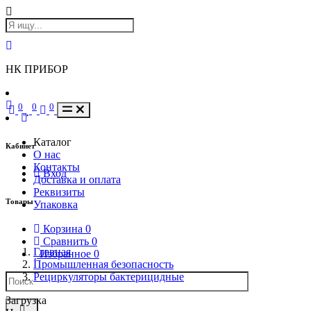
НК ПРИБОР
0
0
0
Каталог
Кабинет
О нас
Контакты
Вход
Доставка и оплата
Реквизиты
Товары
Упаковка
Корзина
0
Сравнить
0
Главная
Избранное
0
Промышленная безопасность
Рециркуляторы бактерицидные
Загрузка