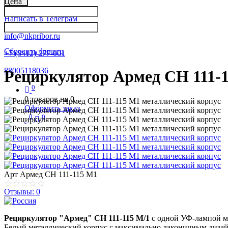
Цена
Написать в Телеграм
info@nkpribor.ru
Сбросить фильтр
+7 (3412) 277-001
88005118036
Рециркулятор Армед CH 111-1
0
0
товаров на
0
Оформить заказ
0
0
Арт
Армед CH 111-115 М1
Отзывы: 0
Рециркулятор "Армед" СН 111-115 М/1
с одной УФ-лампой мо
Белый металлический корпус с максимально лаконичным дизайн