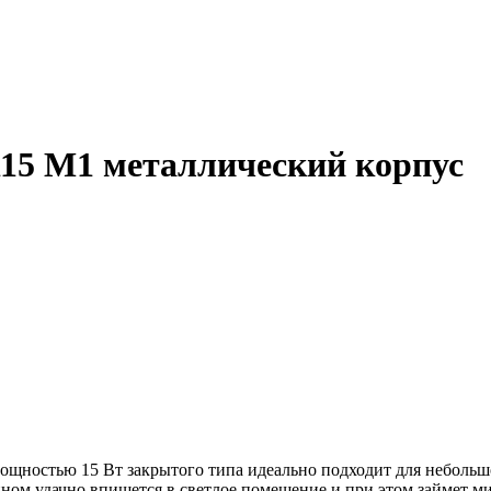
15 М1 металлический корпус
щностью 15 Вт закрытого типа идеально подходит для небольш
ом удачно впишется в светлое помещение и при этом займет ми