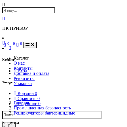
НК ПРИБОР
0
0
0
Каталог
Кабинет
О нас
Контакты
Вход
Доставка и оплата
Реквизиты
Товары
Упаковка
Корзина
0
Сравнить
0
Главная
Избранное
0
Промышленная безопасность
Рециркуляторы бактерицидные
Загрузка