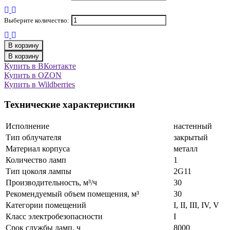
Выберите количество:
В корзину
В корзину
Купить в ВКонтакте
Купить в OZON
Купить в Wildberries
Технические характеристики
Исполнение
настенный
Тип облучателя
закрытый
Материал корпуса
металл
Количество ламп
1
Тип цоколя лампы
2G11
Производительность, м³/ч
30
Рекомендуемый объем помещения, м³
30
Категории помещений
I, II, III, IV, V
Класс электробезопасности
I
Срок службы ламп, ч
8000