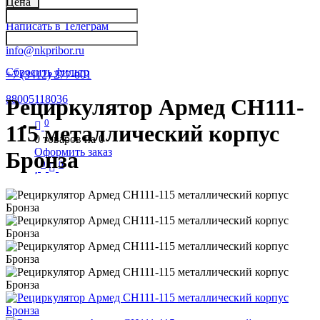
Цена
Написать в Телеграм
info@nkpribor.ru
Сбросить фильтр
+7 (3412) 277-001
88005118036
Рециркулятор Армед СH111-
0
115 металлический корпус
0
товаров на
0
Оформить заказ
Бронза
0
0