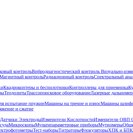
ковый контроль
Вибродиагностический контроль
Визуально-изм
Магнитный контроль
Радиационный контроль
Спектральный ана
ки
Квадрокоптеры и беспилотники
Контроллеры для приемника
К
ры
Теодолиты
Трассопоисковое оборудование
Лазерные дальноме
я испытание пружин
Машины на трение и износ
Машины шлифо
тяжение и сжатие
Датчики Электроды
Измерители Кислотности
Измерители ОВП 
суда
Микроскопы
Мультипараметровые приборы
Мутномеры
Обще
ектрофотометры
Тест-наборы
Титраторы
Флокуляторы
ХПК и БПК