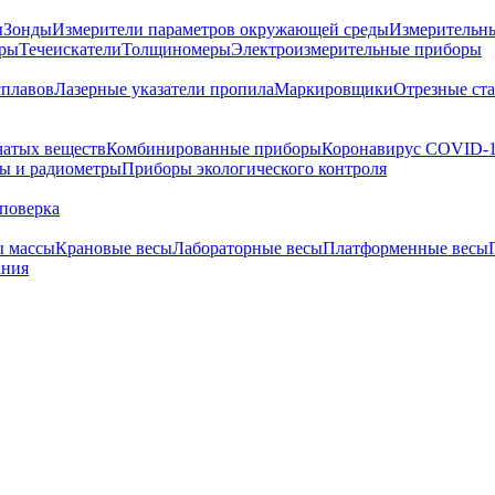
ы
Зонды
Измерители параметров окружающей среды
Измерительн
тры
Течеискатели
Толщиномеры
Электроизмерительные приборы
сплавов
Лазерные указатели пропила
Маркировщики
Отрезные ст
чатых веществ
Комбинированные приборы
Коронавирус COVID-
ы и радиометры
Приборы экологического контроля
поверка
ы массы
Крановые весы
Лабораторные весы
Платформенные весы
ания