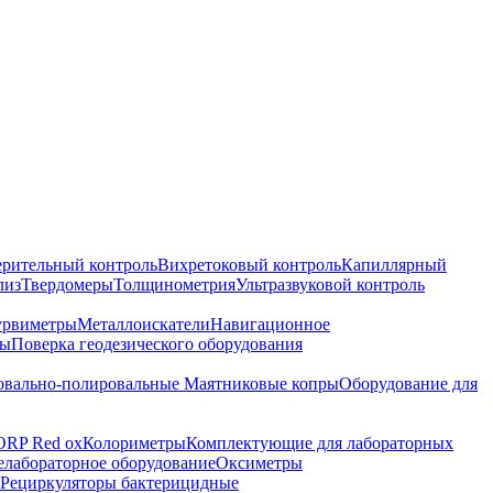
ерительный контроль
Вихретоковый контроль
Капиллярный
лиз
Твердомеры
Толщинометрия
Ультразвуковой контроль
урвиметры
Металлоискатели
Навигационное
ры
Поверка геодезического оборудования
вально-полировальные
Маятниковые копры
Оборудование для
ORP Red ox
Колориметры
Комплектующие для лабораторных
лабораторное оборудование
Оксиметры
Рециркуляторы бактерицидные