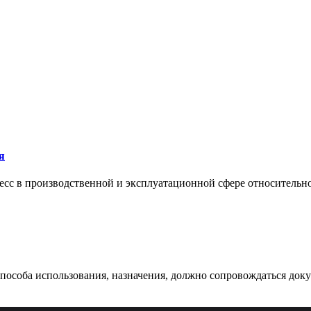
я
сс в производственной и эксплуатационной сфере относительно 
 способа использования, назначения, должно сопровождаться док