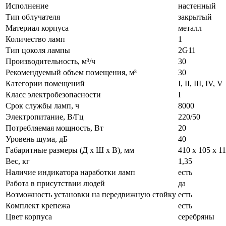
Исполнение
настенный
Тип облучателя
закрытый
Материал корпуса
металл
Количество ламп
1
Тип цоколя лампы
2G11
Производительность, м³/ч
30
Рекомендуемый объем помещения, м³
30
Категории помещений
I, II, III, IV, V
Класс электробезопасности
I
Срок службы ламп, ч
8000
Электропитание, В/Гц
220/50
Потребляемая мощность, Вт
20
Уровень шума, дБ
40
Габаритные размеры (Д х Ш х В), мм
410 х 105 х 1
Вес, кг
1,35
Наличие индикатора наработки ламп
есть
Работа в присутствии людей
да
Возможность установки на передвижную стойку
есть
Комплект крепежа
есть
Цвет корпуса
серебряны