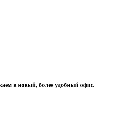
жаем
в
новый,
более
удобный
офис.