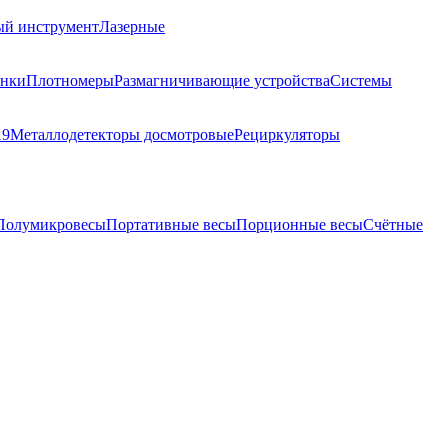
ый инструмент
Лазерные
анки
Плотномеры
Размагничивающие устройства
Системы
19
Металлодетекторы досмотровые
Рециркуляторы
Полумикровесы
Портативные весы
Порционные весы
Счётные