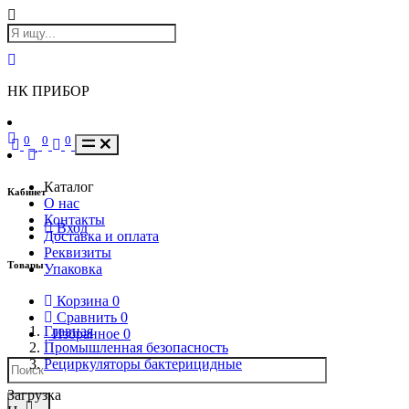
НК ПРИБОР
0
0
0
Каталог
Кабинет
О нас
Контакты
Вход
Доставка и оплата
Реквизиты
Товары
Упаковка
Корзина
0
Сравнить
0
Главная
Избранное
0
Промышленная безопасность
Рециркуляторы бактерицидные
Загрузка