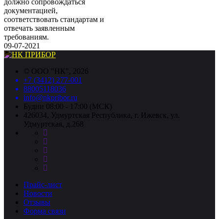
должно сопровождаться
документацией,
соответствовать стандартам и
отвечать заявленным
требованиям.
09-07-2021
©
ООО "НК"
, 2026
+7 (3412) 277-001
88005118036
info@nkpribor.ru
Будни 08:00 - 17:00 (МСК)
426034, Удмуртская Республика, г. Ижевск, ул.
Удмуртская, д.268
Прайс-лист
Новости
Отзывы
Форма связи