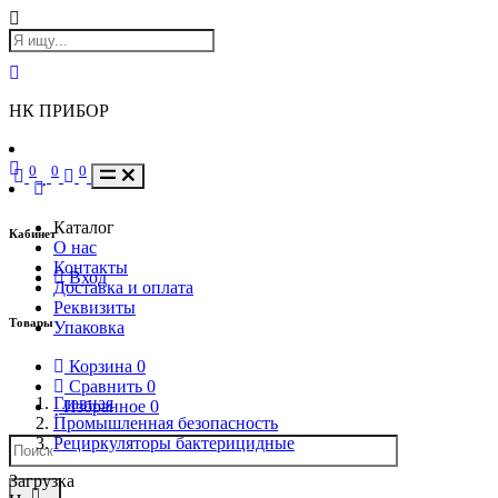
НК ПРИБОР
0
0
0
Каталог
Кабинет
О нас
Контакты
Вход
Доставка и оплата
Реквизиты
Товары
Упаковка
Корзина
0
Сравнить
0
Главная
Избранное
0
Промышленная безопасность
Рециркуляторы бактерицидные
Загрузка