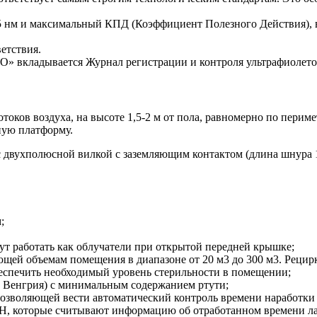
 нм и максимальный КПД (Коэффициент Полезного Действия), в
етствия.
 вкладывается Журнал регистрации и контроля ультрафиолето
оков воздуха, на высоте 1,5-2 м от пола, равномерно по перим
ную платформу.
 двухполюсной вилкой с заземляющим контактом (длина шнура 1
;
т работать как облучатели при открытой передней крышке;
щей объемам помещения в диапазоне от 20 м3 до 300 м3. Рецир
еспечить необходимый уровень стерильности в помещении;
а Венгрия) с минимальным содержанием ртути;
озволяющей вести автоматический контроль времени наработки
Н, которые считывают информацию об отработанном времени л