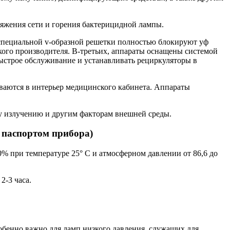
яжения сети и горения бактерицидной лампы.
 специальной v-образной решетки полностью блокируют уф
кого производителя. В-третьих, аппараты оснащены системой
быстрое обслуживание и устанавливать рециркуляторы в
ваются в интерьер медицинского кабинета. Аппараты
му излучению и другим факторам внешней среды.
аспортом прибора)
% при температуре 25° С и атмосферном давлении от 86,6 до
2-3 часа.
обенно важно для ламп низкого давления, служащих для