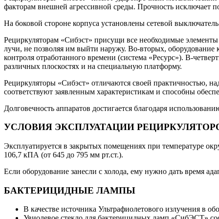
факторам внешней агрессивной среды. Прочность исключает по
На боковой стороне корпуса установлены сетевой выключател
Рециркуляторам «Сибэст» присущи все необходимые элементы 
лучи, не позволяя им выйти наружу. Во-вторых, оборудование
контроля отработанного времени (система «Ресурс»). В-четвер
различных плоскостях и на специальную платформу.
Рециркуляторы «Сибэст» отличаются своей практичностью, на
соответствуют заявленным характеристикам и способны обесп
Долговечность аппаратов достигается благодаря использовани
УСЛОВИЯ ЭКСПЛУАТАЦИИ РЕЦИРКУЛЯТОРОВ (пе
Эксплуатируется в закрытых помещениях при температуре окру
106,7 кПА (от 645 до 795 мм рт.ст.).
Если оборудование занесли с холода, ему нужно дать время ада
БАКТЕРИЦИДНЫЕ ЛАМПЫ
В качестве источника Ультрафиолетового излучения в 
Увиолевое стекло для бактерицидных ламп «СибЭСТ» соо