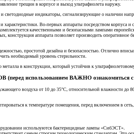
явление трещин в корпусе и выход ультрафиолета наружу.
ь и светодиодные индикаторы, сигнализирующие о наличии напр
и характеристики. Во-первых аппараты посредством корпуса и
 комплектуется качественными и безопасными лампами европейс
тых, конструкция аппарата позволяет производить оперативное 
дежностью, простотой дизайна и безопасностью. Отлично вписы
ечить необходимый уровень стерильности.
ю металла в конструкции, который устойчив к ультрафиолетово
ред использованием ВАЖНО ознакомиться с п
жающего воздуха от 10 до 35°С, относительной влажности до 80
птироваться к температуре помещения, перед включением в сеть, 
оборудовании используются бактерицидные лампы «СибЭСТ».
тветствует самым строгим технологическим стандартам. Это ос