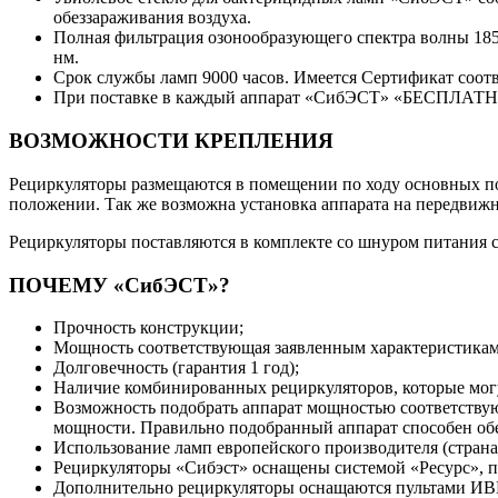
обеззараживания воздуха.
Полная фильтрация озонообразующего спектра волны 185
нм.
Срок службы ламп 9000 часов. Имеется Сертификат соотв
При поставке в каждый аппарат «СибЭСТ» «БЕСПЛАТНО»
ВОЗМОЖНОСТИ КРЕПЛЕНИЯ
Рециркуляторы размещаются в помещении по ходу основных пот
положении. Так же возможна установка аппарата на передвиж
Рециркуляторы поставляются в комплекте со шнуром питания с
ПОЧЕМУ «СибЭСТ»?
Прочность конструкции;
Мощность соответствующая заявленным характеристикам
Долговечность (гарантия 1 год);
Наличие комбинированных рециркуляторов, которые могу
Возможность подобрать аппарат мощностью соответствую
мощности. Правильно подобранный аппарат способен об
Использование ламп европейского производителя (стран
Рециркуляторы «Сибэст» оснащены системой «Ресурс», п
Дополнительно рециркуляторы оснащаются пультами ИВ