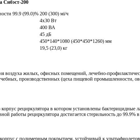
а Сибэст-200
ости 99.9 (99.0)%
200 (300) мі/ч
4х30 Вт
400 ВА
45 дБ
450*140*1080 (450*450*1260) мм
19,5 (23,0) кг
ия воздуха жилых, офисных помещений, лечебно-профилактическ
чебных, производственных (цеха пищевой промышленности, ово
 корпус рециркулятора в котором установлены бактерицидные л
вной работы рециркулятора достигается стерильность до 99.9% 
корпус с полимерным покрытием, устойчивый к ультрафиолетов