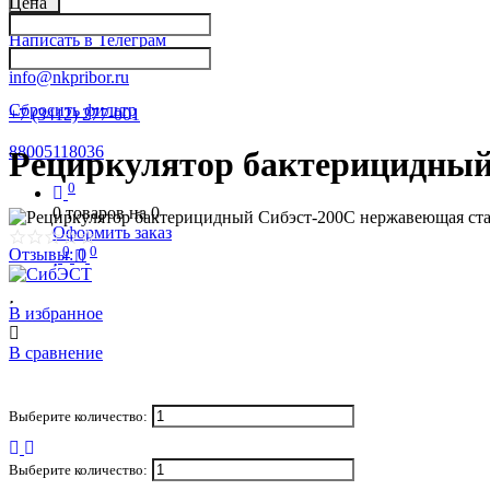
Цена
Написать в Телеграм
info@nkpribor.ru
Сбросить фильтр
+7 (3412) 277-001
88005118036
Рециркулятор бактерицидный
0
0
товаров на
0
Оформить заказ
0
0
Отзывы: 0
В избранное
В сравнение
Выберите количество:
Выберите количество: