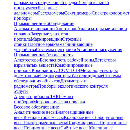
параметров окружающей среды
Измерительный
инструмент
Лазерные
дальномеры
Расходомеры
Секундомеры
Спектроколориме
приборы
Промышленное оборудование
Автоматизированный контроль
Анализаторы металлов и
сплавов
Лазерные указатели
пропила
Маркировщики
Отрезные
станки
Плотномеры
Размагничивающие
устройства
Системы центровки
Установки нагружения
Промышленная безопасность
Алкотестеры
Безопасность рабочей зоны
Детекторы
взрывчатых веществ
Комбинированные
приборы
Коронавирус COVID-19
Металлодетекторы
досмотровые
Рециркуляторы бактерицидные
Системы
обследования объектов
Дозиметры и
радиометры
Приборы экологического контроля
Услуги
Аренда приборов
ЛНК
Ремонт
приборов
Метрологическая поверка
Весовое оборудование
Аналитические весы
Влагозащищённые
весы
Компараторы массы
Крановые весы
Лабораторные
весы
Платформенные весы
Полумикровесы
Портативные
весы
Порционные весы
Счётные весы
Ювелирные