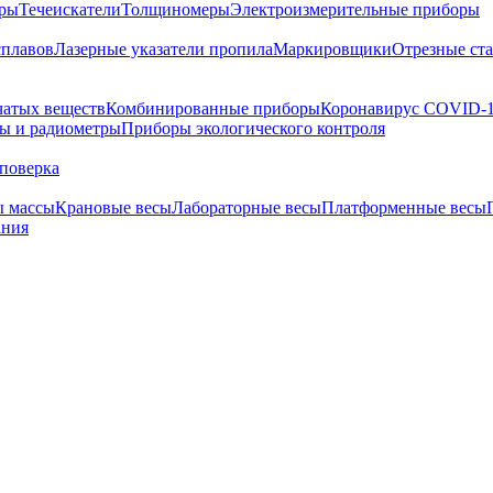
тры
Течеискатели
Толщиномеры
Электроизмерительные приборы
сплавов
Лазерные указатели пропила
Маркировщики
Отрезные ст
чатых веществ
Комбинированные приборы
Коронавирус COVID-
ы и радиометры
Приборы экологического контроля
поверка
ы массы
Крановые весы
Лабораторные весы
Платформенные весы
ания