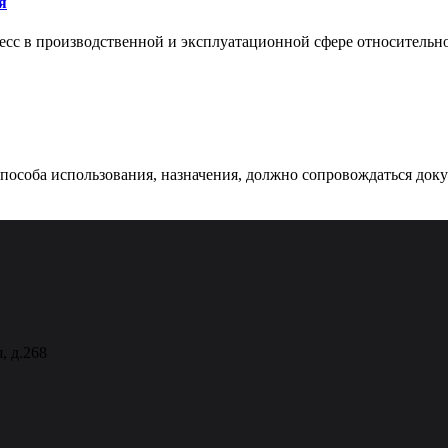
я
сс в производственной и эксплуатационной сфере относительно 
 способа использования, назначения, должно сопровождаться док
, д.268