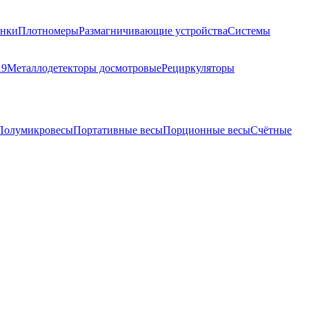
анки
Плотномеры
Размагничивающие устройства
Системы
19
Металлодетекторы досмотровые
Рециркуляторы
Полумикровесы
Портативные весы
Порционные весы
Счётные