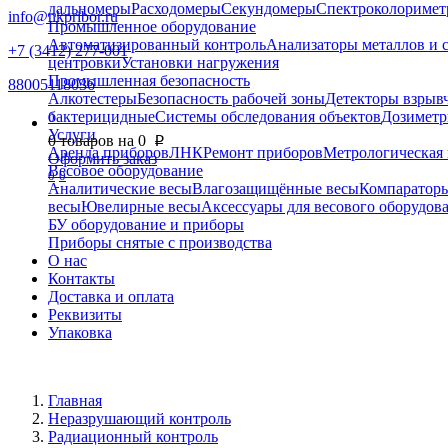
дальномеры
Расходомеры
Секундомеры
Спектроколориме
info@nkpribor.ru
Промышленное оборудование
Автоматизированный контроль
Анализаторы металлов и 
+7 (3412) 277-001
центровки
Установки нагружения
Промышленная безопасность
88005118036
Алкотестеры
Безопасность рабочей зоны
Детекторы взрыв
бактерицидные
Системы обследования объектов
Дозиметр
0
Услуги
0
товаров на
0
p
Аренда приборов
ЛНК
Ремонт приборов
Метрологическая 
Оформить заказ
Весовое оборудование
0
0
Аналитические весы
Влагозащищённые весы
Компаратор
весы
Ювелирные весы
Аксессуары для весового оборудов
БУ оборудование и приборы
Приборы снятые с производства
О нас
Контакты
Доставка и оплата
Реквизиты
Упаковка
Главная
Неразрушающий контроль
Радиационный контроль