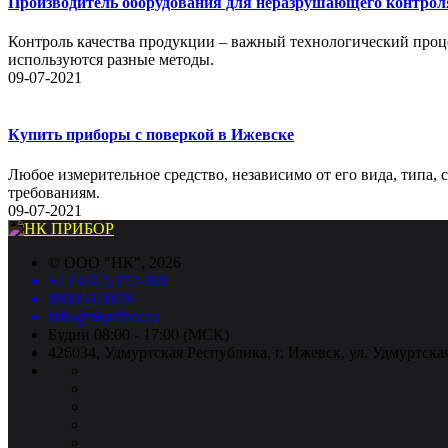
Производитель оборудования для неразрушающего контрол
Контроль качества продукции – важный технологический проце
используются разные методы.
09-07-2021
Купить приборы с поверкой в Ижевске
Любое измерительное средство, независимо от его вида, типа,
требованиям.
09-07-2021
©
ООО "НК"
, 2026
+7 (3412) 277-001
88005118036
info@nkpribor.ru
Будни 08:00 - 17:00 (МСК)
426034, Удмуртская Республика, г. Ижевск, ул. Удмуртская