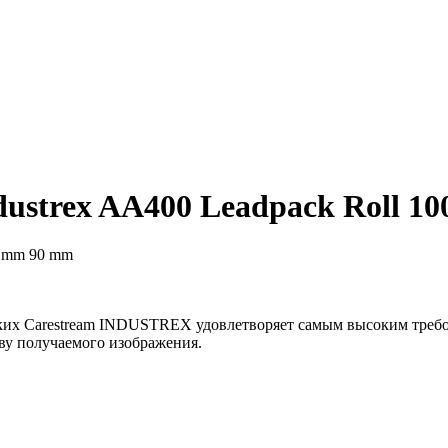
dustrex AA400 Leadpack Roll 
еских Carestream INDUSTREX удовлетворяет самым высоким тр
тву получаемого изображения.