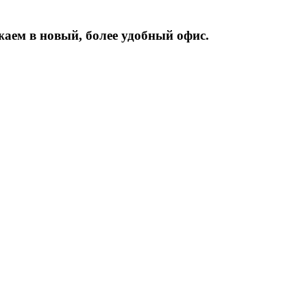
жаем
в
новый,
более
удобный
офис.