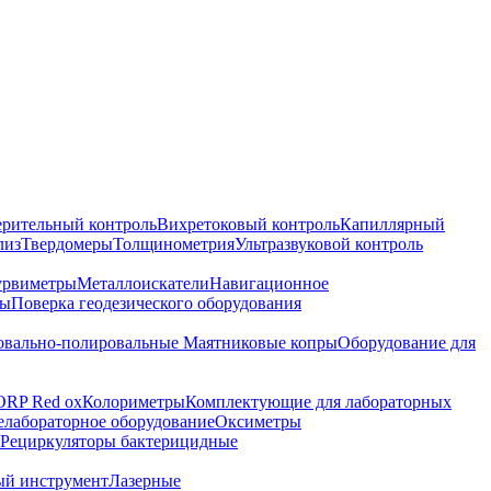
ерительный контроль
Вихретоковый контроль
Капиллярный
лиз
Твердомеры
Толщинометрия
Ультразвуковой контроль
урвиметры
Металлоискатели
Навигационное
ры
Поверка геодезического оборудования
вально-полировальные
Маятниковые копры
Оборудование для
ORP Red ox
Колориметры
Комплектующие для лабораторных
лабораторное оборудование
Оксиметры
Рециркуляторы бактерицидные
ый инструмент
Лазерные