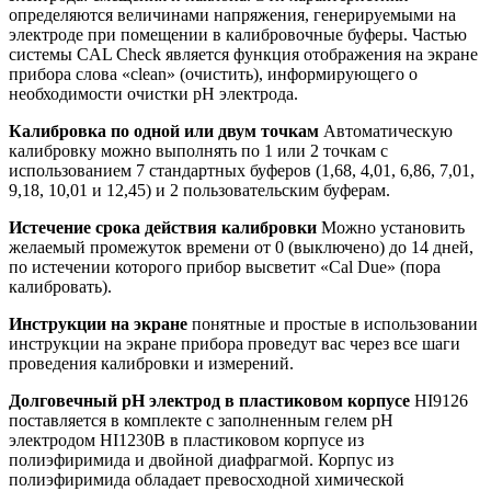
определяются величинами напряжения, генерируемыми на
электроде при помещении в калибровочные буферы. Частью
системы CAL Check является функция отображения на экране
прибора слова «clean» (очистить), информирующего о
необходимости очистки рН электрода.
Калибровка по одной или двум точкам
Автоматическую
калибровку можно выполнять по 1 или 2 точкам с
использованием 7 стандартных буферов (1,68, 4,01, 6,86, 7,01,
9,18, 10,01 и 12,45) и 2 пользовательским буферам.
Истечение срока действия калибровки
Можно установить
желаемый промежуток времени от 0 (выключено) до 14 дней,
по истечении которого прибор высветит «Cal Due» (пора
калибровать).
Инструкции на экране
понятные и простые в использовании
инструкции на экране прибора проведут вас через все шаги
проведения калибровки и измерений.
Долговечный pH электрод в пластиковом корпусе
HI9126
поставляется в комплекте с заполненным гелем рН
электродом HI1230B в пластиковом корпусе из
полиэфиримида и двойной диафрагмой. Корпус из
полиэфиримида обладает превосходной химической