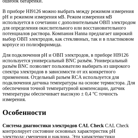
ошибок батарейки.
В приборе HI9126 можно выбрать между режимом измерения
рН и режимом измерения мВ. Режим измерения мВ
используется в сочетании с дополнительным ОВП электродом
для определения окислительного или восстановительного
потенциалов раствора. Компания Hanna предлагает широкий
выбор ОВП электродов, как стеклянных, так и в пластиковом
корпусе из полиэфиримида.
Для подключения рН и ОВП электродов, в приборе HI9126
используется универсальный BNC разъём. Универсальный
разъём BNC позволяет пользователю выбирать из широкого
спектра электродов в зависимости от их конкретного
применения. Отдельный разъем RCA используется для
подключения датчика температуры на основе термистора. Для
обеспечения точной температурной компенсации, датчик
температуры обеспечивает высокую ± 0,4 °C точность
измерения.
Особенности
Система диагностики электродов CAL Check
CAL Check
контролирует состояние основных характеристик рН
электрода: смещения и наклона. Эти характеристики