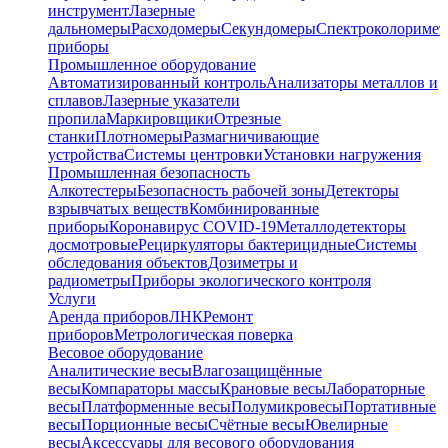
инструмент
Лазерные
дальномеры
Расходомеры
Секундомеры
Спектроколориме
приборы
Промышленное оборудование
Автоматизированный контроль
Анализаторы металлов и
сплавов
Лазерные указатели
пропила
Маркировщики
Отрезные
станки
Плотномеры
Размагничивающие
устройства
Системы центровки
Установки нагружения
Промышленная безопасность
Алкотестеры
Безопасность рабочей зоны
Детекторы
взрывчатых веществ
Комбинированные
приборы
Коронавирус COVID-19
Металлодетекторы
досмотровые
Рециркуляторы бактерицидные
Системы
обследования объектов
Дозиметры и
радиометры
Приборы экологического контроля
Услуги
Аренда приборов
ЛНК
Ремонт
приборов
Метрологическая поверка
Весовое оборудование
Аналитические весы
Влагозащищённые
весы
Компараторы массы
Крановые весы
Лабораторные
весы
Платформенные весы
Полумикровесы
Портативные
весы
Порционные весы
Счётные весы
Ювелирные
весы
Аксессуары для весового оборудования