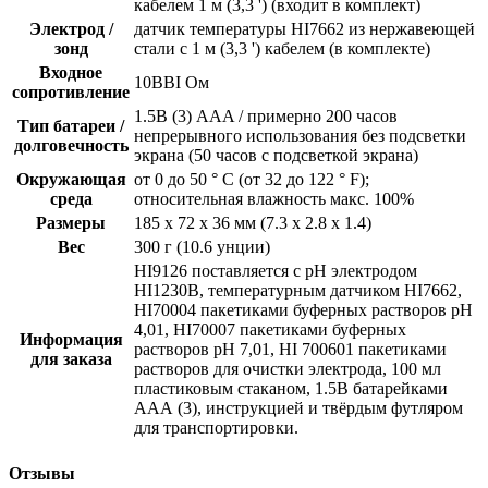
кабелем 1 м (3,3 ') (входит в комплект)
Электрод /
датчик температуры HI7662 из нержавеющей
зонд
стали с 1 м (3,3 ') кабелем (в комплекте)
Входное
10ВВІ Oм
сопротивление
1.5В (3) AAA / примерно 200 часов
Тип батареи /
непрерывного использования без подсветки
долговечность
экрана (50 часов с подсветкой экрана)
Окружающая
от 0 до 50 ° C (от 32 до 122 ° F);
среда
относительная влажность макс. 100%
Размеры
185 x 72 x 36 мм (7.3 x 2.8 x 1.4)
Вес
300 г (10.6 унции)
HI9126 поставляется с рН электродом
HI1230B, температурным датчиком HI7662,
HI70004 пакетиками буферных растворов рН
4,01, HI70007 пакетиками буферных
Информация
растворов рН 7,01, HI 700601 пакетиками
для заказа
растворов для очистки электрода, 100 мл
пластиковым стаканом, 1.5В батарейками
ААА (3), инструкцией и твёрдым футляром
для транспортировки.
Отзывы