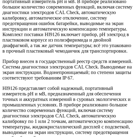
портативный измеритель рН и мВ. В приборе реализовано
большое количество современных функций, включая систему
диагностики электродов CAL Check, автоматическую
калибровку, автоматическое отключение, систему
предотвращения ошибок батарейки, выводимые на экран
инструкции и автоматическую компенсацию температуры.
Комплект поставки HI9126 включает прибор, рН электрод в
пластиковом корпусе из полиэфиримида и двойной
диафрагмой, а так же датчик температуры; всё это упаковано
в прочный пластиковый чемоданчик для транспортировки.
Прибор внесен в государственный реестр средств измерений.
Система диагностики электродов CAL Check. Выводимые на
экран инструкции. Водонепроницаемый; по степени защиты
соответствуют требованиям IP 67.
HI9126 представляет собой надежный, портативный
измеритель рН и мВ, предназначенный для обеспечения
точных и аккуратных измерений в суровых экологических и
промышленных условиях. В приборе реализовано большое
количество современных функций, включая систему
диагностики электродов CAL Check, автоматическую
калибровку по 1 или 2 точкам, автоматическую компенсацию
температуры, жидкокристаллический дисплей с подсветкой,
выводимые на экран инструкции, систему предотвращения