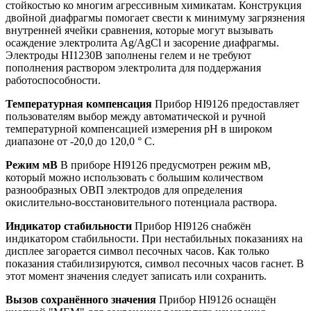
стойкостью ко многим агрессивным химикатам. Конструкция
двойной диафрагмы помогает свести к минимуму загрязнения
внутренней ячейки сравнения, которые могут вызывать
осаждение электролита Ag/AgCl и засорение диафрагмы.
Электроды HI1230B заполнены гелем и не требуют
пополнения раствором электролита для поддержания
работоспособности.
Температурная компенсация
Прибор HI9126 предоставляет
пользователям выбор между автоматической и ручной
температурной компенсацией измерения рН в широком
диапазоне от -20,0 до 120,0 ° C.
Режим мВ
В приборе HI9126 предусмотрен режим мВ,
который можно использовать с большим количеством
разнообразных ОВП электродов для определения
окислительно-восстановительного потенциала раствора.
Индикатор стабильности
Прибор HI9126 снабжён
индикатором стабильности. При нестабильных показаниях на
дисплее загорается символ песочных часов. Как только
показания стабилизируются, символ песочных часов гаснет. В
этот момент значения следует записать или сохранить.
Вызов сохранённого значения
Прибор HI9126 оснащён