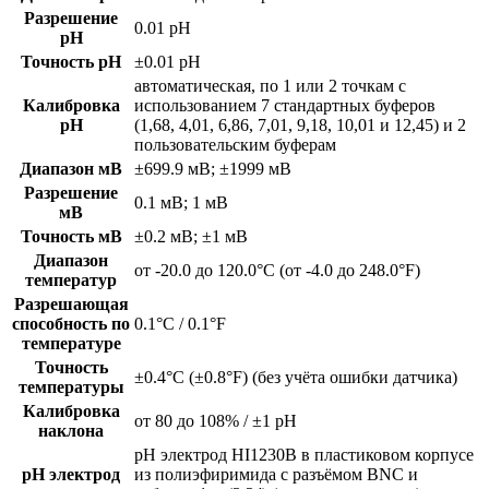
Разрешение
0.01 pH
рН
Точность рН
±0.01 pH
автоматическая, по 1 или 2 точкам с
Калибровка
использованием 7 стандартных буферов
рН
(1,68, 4,01, 6,86, 7,01, 9,18, 10,01 и 12,45) и 2
пользовательским буферам
Диапазон мВ
±699.9 мВ; ±1999 мВ
Разрешение
0.1 мВ; 1 мВ
мВ
Точность мВ
±0.2 мВ; ±1 мВ
Диапазон
от -20.0 до 120.0°C (от -4.0 до 248.0°F)
температур
Разрешающая
способность по
0.1°C / 0.1°F
температуре
Точность
±0.4°C (±0.8°F) (без учёта ошибки датчика)
температуры
Калибровка
от 80 до 108% / ±1 pH
наклона
рН электрод HI1230B в пластиковом корпусе
рН электрод
из полиэфиримида с разъёмом BNC и