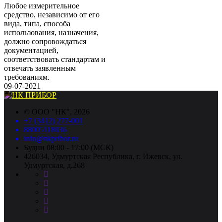
Любое измерительное
средство, независимо от его
вида, типа, способа
использования, назначения,
должно сопровождаться
документацией,
соответствовать стандартам и
отвечать заявленным
требованиям.
09-07-2021
©
ООО "НК"
, 2026
+7 (3412) 277-001
88005118036
info@nkpribor.ru
Будни 08:00 - 17:00 (МСК)
426034, Удмуртская Республика, г. Ижевск, ул.
Удмуртская, д.268