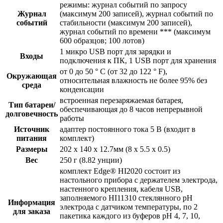
режимы: журнал событий по запросу
Журнал
(максимум 200 записей), журнал событий по
событий
стабильности (максимум 200 записей),
журнал событий по времени *** (максимум
600 образцов; 100 лотов)
1 микро USB порт для зарядки и
Входы
подключения к ПК, 1 USB порт для хранения
от 0 до 50 ° C (от 32 до 122 ° F),
Окружающая
относительная влажность не более 95% без
среда
конденсации
встроенная перезаряжаемая батарея,
Тип батареи/
обеспечивающая до 8 часов непрерывной
долговечность
работы
Источник
адаптер постоянного тока 5 В (входит в
питания
комплект)
Размеры
202 x 140 x 12.7мм (8 x 5.5 x 0.5)
Вес
250 г (8.82 унции)
комплект Edge® HI2020 состоит из
настольного прибора с держателем электрода,
настенного крепления, кабеля USB,
заполняемого HI11310 стеклянного рН
Информация
электрода с датчиком температуры, по 2
для заказа
пакетика каждого из буферов рН 4, 7, 10,