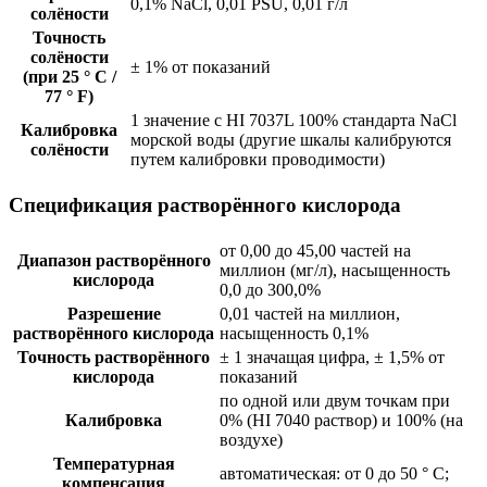
0,1% NaCl, 0,01 PSU, 0,01 г/л
солёности
Точность
солёности
± 1% от показаний
(при 25 ° C /
77 ° F)
1 значение с HI 7037L 100% стандарта NaCl
Калибровка
морской воды (другие шкалы калибруются
солёности
путем калибровки проводимости)
Спецификация растворённого кислорода
от 0,00 до 45,00 частей на
Диапазон растворённого
миллион (мг/л), насыщенность
кислорода
0,0 до 300,0%
Разрешение
0,01 частей на миллион,
растворённого кислорода
насыщенность 0,1%
Точность растворённого
± 1 значащая цифра, ± 1,5% от
кислорода
показаний
по одной или двум точкам при
Калибровка
0% (HI 7040 раствор) и 100% (на
воздухе)
Температурная
автоматическая: от 0 до 50 ° С;
компенсация