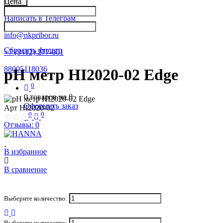
Цена
Написать в Телеграм
info@nkpribor.ru
Сбросить фильтр
+7 (3412) 277-001
88005118036
рН метр HI2020-02 Edge
0
0
товаров на
0
Оформить заказ
Арт
HI2020-02
0
0
Отзывы: 0
В избранное
В сравнение
Выберите количество:
Выберите количество: