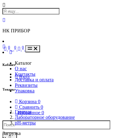
НК ПРИБОР
0
0
0
Каталог
Кабинет
О нас
Контакты
Вход
Доставка и оплата
Реквизиты
Товары
Упаковка
Корзина
0
Сравнить
0
Главная
Избранное
0
Лабораторное оборудование
pH-метры
Загрузка