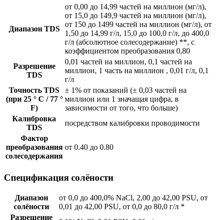
от 0,00 до 14,99 частей на миллион (мг/л),
от 15,0 до 149,9 частей на миллион (мг/л),
от 150 до 1499 частей на миллион (мг/л), от
Диапазон TDS
1,50 до 14,99 г/л, 15,0 до 100,0 г/л, до 400,0
г/л (абсолютное солесодержание) **, с
коэффициентом преобразования 0,80
0,01 частей на миллион, 0,1 частей на
Разрешение
миллион, 1 часть на миллион , 0,01 г/л, 0,1
TDS
г/л
Точность TDS
± 1% от показаний (± 0,03 частей на
(при 25 ° C / 77 °
миллион или 1 значащая цифра, в
F)
зависимости от того, что больше)
Калибровка
посредством калибровки проводимости
TDS
Фактор
преобразования
от 0.40 до 0.80
солесодержания
Спецификация солёности
Диапазон
от 0,0 до 400,0% NaCl, 2,00 до 42,00 PSU, от
солёности
0,01 до 42,00 PSU, от 0,0 до 80,0 г/л *
Разрешение