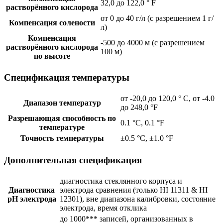
32,0 до 122,0 ° F
растворённого кислорода
от 0 до 40 г/л (с разрешением 1 г/
Компенсация солености
л)
Компенсация
-500 до 4000 м (с разрешением
растворённого кислорода
100 м)
по высоте
Спецификация температуры
от -20,0 до 120,0 ° С, от -4.0
Диапазон температур
до 248,0 °F
Разрешающая способность по
0.1 °C, 0.1 °F
температуре
Точность температуры
±0.5 °C, ±1.0 °F
Дополнительная спецификация
диагностика стеклянного корпуса и
Диагностика
электрода сравнения (только HI 11311 & HI
рН электрода
12301), вне диапазона калибровки, состояние
электрода, время отклика
до 1000*** записей, организованных в