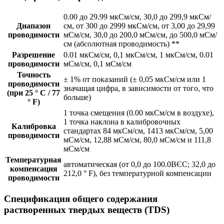
0.00 до 29.99 мкСм/см, 30,0 до 299,9 мкСм/
Диапазон
см, от 300 до 2999 мкСм/см, от 3,00 до 29,99
проводимости
мСм/см, 30,0 до 200,0 мСм/см, до 500,0 мСм/
см (абсолютная проводимость) **
Разрешение
0.01 мкСм/см, 0,1 мкСм/см, 1 мкСм/см, 0.01
проводимости
мСм/см, 0,1 мСм/см
Точность
± 1% от показаний (± 0,05 мкСм/см или 1
проводимости
значащая цифра, в зависимости от того, что
(при 25 ° C / 77
больше)
° F)
1 точка смещения (0.00 мкСм/см в воздухе),
1 точка наклона в калибровочных
Калибровка
стандартах 84 мкСм/см, 1413 мкСм/см, 5,00
проводимости
мСм/см, 12,88 мСм/см, 80,0 мСм/см и 111,8
мСм/см
Температурная
автоматическая (от 0,0 до 100.0ВЄC; 32,0 до
компенсация
212,0 ° F), без температурной компенсации
проводимости
Спецификация общего содержания
растворенных твердых веществ (TDS)