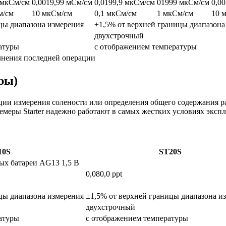
 мкСм/см
0,0019,99 мСм/см
0,0199,9 мкСм/см
01999 мкСм/см
0,0
м/см
10 мкСм/см
0,1 мкСм/см
1 мкСм/см
10 
цы диапазона измерения
±1,5% от верхней границы диапазона
двухстрочный
атуры
с отображением температуры
лнения последней операции
ры)
ции измерения солености или определения общего содержания р
емеры Starter надежно работают в самых жестких условиях эксп
10S
ST20S
х батареи AG13 1,5 В
0,080,0 ppt
цы диапазона измерения
±1,5% от верхней границы диапазона и
двухстрочный
атуры
с отображением температуры