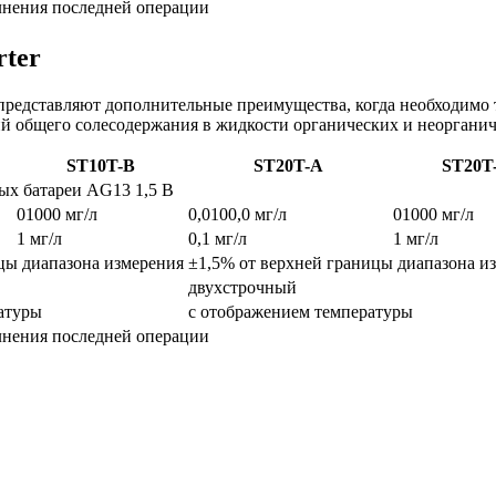
лнения последней операции
rter
 представляют дополнительные преимущества, когда необходимо 
ений общего солесодержания в жидкости органических и неоргани
ST10T-B
ST20T-A
ST20T
х батареи AG13 1,5 В
01000 мг/л
0,0100,0 мг/л
01000 мг/л
1 мг/л
0,1 мг/л
1 мг/л
цы диапазона измерения
±1,5% от верхней границы диапазона и
двухстрочный
атуры
с отображением температуры
лнения последней операции