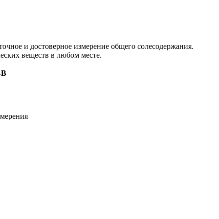
точное и достоверное измерение общего солесодержания.
ческих веществ в любом месте.
-B
змерения