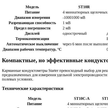
Модель
ST10R
Питание
4 миниатюрных щелочных 
Диапазон измерения
-10001000 мВ
Разрешающая способность
1 мВ
Предел погрешности
2 мВ
Дисплей
однострочный
Термокомпенсация
Автоматическое выключение
через 6 мин после выполн
Диапазон рабочих температур, °C
Компактные, но эффективные кондукт
Карманные кондуктометры Starter превосходный выбор для реше
предназначенных для измерения удельной электропроводности 
полевых условиях.
Технические характеристики
Модель
ST10C-A
ST
Питание
4 миниатюрных щелочны