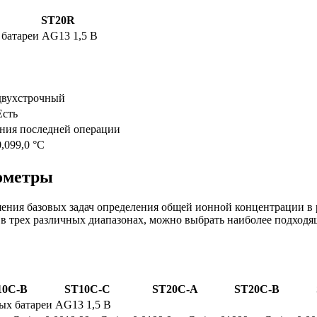
ST20R
батареи AG13 1,5 В
двухстрочный
Есть
ения последней операции
0,099,0 °C
ометры
ния базовых задач определения общей ионной концентрации в ра
в трех различных диапазонах, можно выбрать наиболее подходя
10C-B
ST10C-C
ST20C-A
ST20C-B
х батареи AG13 1,5 В