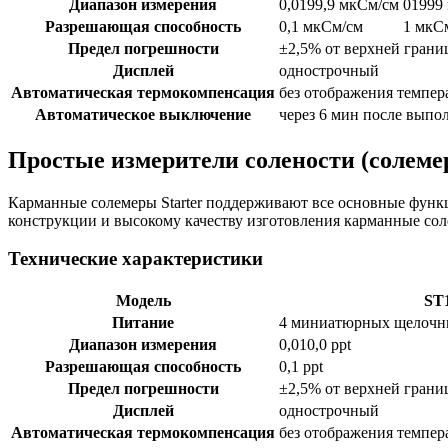
Диапазон измерения
0,0199,9 мкСм/см
01999
Разрешающая способность
0,1 мкСм/см
1 мкС
Предел погрешности
±2,5% от верхней грани
Дисплей
однострочный
Автоматическая термокомпенсация
без отображения темпер
Автоматическое выключение
через 6 мин после выпо
Простые измерители солености (солеме
Карманные солемеры Starter поддерживают все основные функ
конструкции и высокому качеству изготовления карманные сол
Технические характеристики
Модель
ST
Питание
4 миниатюрных щелочны
Диапазон измерения
0,010,0 ppt
Разрешающая способность
0,1 ppt
Предел погрешности
±2,5% от верхней грани
Дисплей
однострочный
Автоматическая термокомпенсация
без отображения темпер