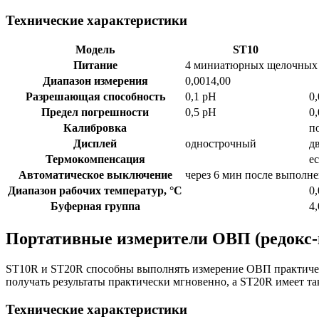
Технические характеристики
Модель
ST10
Питание
4 миниатюрных щелочных 
Диапазон измерения
0,0014,00
Разрешающая способность
0,1 pH
0
Предел погрешности
0,5 pH
0
Калибровка
п
Дисплей
однострочный
д
Термокомпенсация
ес
Автоматическое выключение
через 6 мин после выполн
Диапазон рабочих температур, °C
0,
Буферная группа
4,
Портативные измерители ОВП (редокс
ST10R и ST20R способны выполнять измерение ОВП практическ
получать результаты практически мгновенно, а ST20R имеет т
Технические характеристики