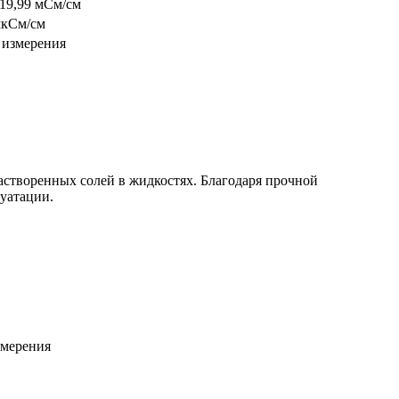
019,99 мСм/см
мкСм/см
 измерения
астворенных солей в жидкостях. Благодаря прочной
луатации.
змерения