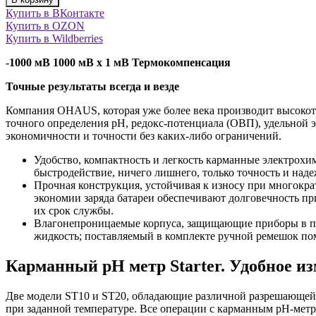
Купить в ВКонтакте
Купить в OZON
Купить в Wildberries
-1000 мВ 1000 мВ х 1 мВ Термокомпенсация
Точные результаты всегда и везде
Компания OHAUS, которая уже более века производит высокот
точного определения pH, редокс-потенциала (ОВП), удельной 
экономичности и точности без каких-либо ограничений.
Удобство, компактность и легкость карманные электрохим
быстродействие, ничего лишнего, только точность и наде
Прочная конструкция, устойчивая к износу при многокр
экономии заряда батареи обеспечивают долговечность пр
их срок службы.
Влагонепроницаемые корпуса, защищающие приборы в пр
жидкость; поставляемый в комплекте ручной ремешок пом
Карманный рН метр Starter. Удобное и
Две модели ST10 и ST20, обладающие различной разрешающей 
при заданной температуре. Все операции с карманным pH-метр