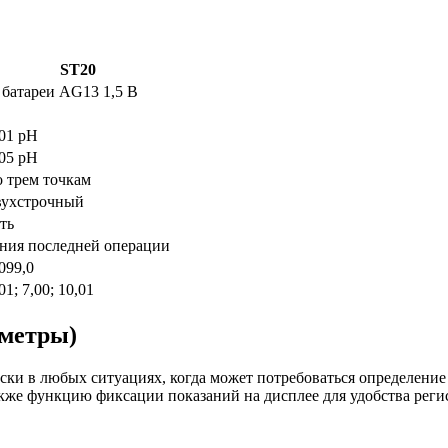
ST20
батареи AG13 1,5 В
,01 pH
,05 pH
о трем точкам
вухстрочный
ть
ения последней операции
099,0
01; 7,00; 10,01
-метры)
и в любых ситуациях, когда может потребоваться определение 
акже функцию фиксации показаний на дисплее для удобства рег