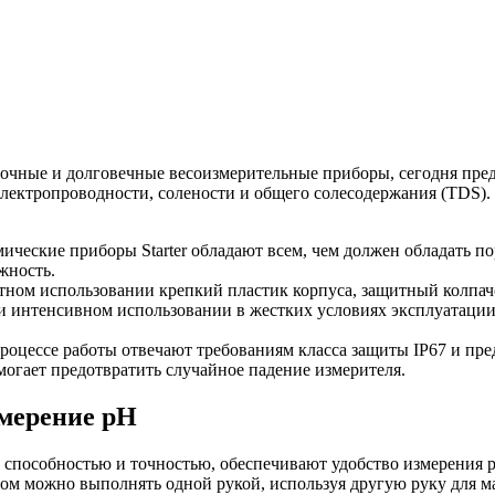
очные и долговечные весоизмерительные приборы, сегодня пре
электропроводности, солености и общего солесодержания (TDS).
ические приборы Starter обладают всем, чем должен обладать п
жность.
атном использовании крепкий пластик корпуса, защитный колпач
и интенсивном использовании в жестких условиях эксплуатации
оцессе работы отвечают требованиям класса защиты IP67 и пр
огает предотвратить случайное падение измерителя.
змерение pH
способностью и точностью, обеспечивают удобство измерения 
ом можно выполнять одной рукой, используя другую руку для м