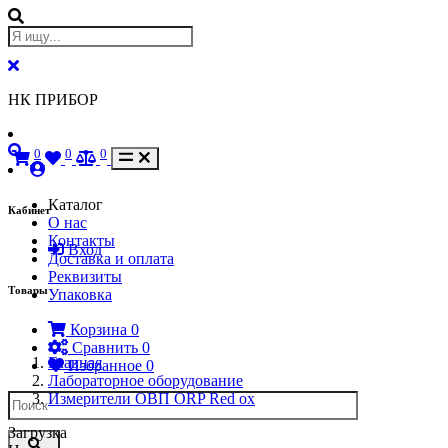
НК ПРИБОР
0
0
0
Каталог
Кабинет
О нас
Контакты
Вход
Доставка и оплата
Реквизиты
Товары
Упаковка
Корзина
0
Сравнить
0
Главная
Избранное
0
Лабораторное оборудование
Измерители ОВП ORP Red ox
Загрузка