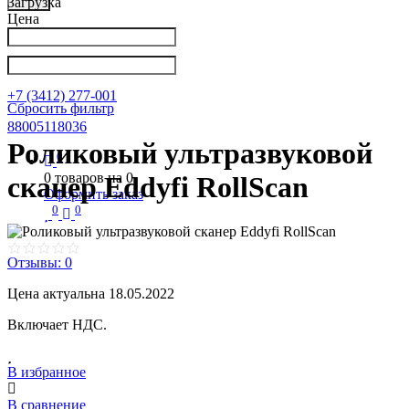
Загрузка
Цена
Написать в Телеграм
info@nkpribor.ru
+7 (3412) 277-001
Сбросить фильтр
88005118036
Роликовый ультразвуковой
0
0
товаров на
0
сканер Eddyfi RollScan
Оформить заказ
0
0
Отзывы: 0
Цена актуальна 18.05.2022
Включает НДС.
В избранное
В сравнение