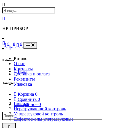
НК ПРИБОР
0
0
0
Каталог
Кабинет
О нас
Контакты
Вход
Доставка и оплата
Реквизиты
Товары
Упаковка
Корзина
0
Сравнить
0
Главная
Избранное
0
Неразрушающий контроль
Ультразвуковой контроль
Дефектоскопы ультразвуковые