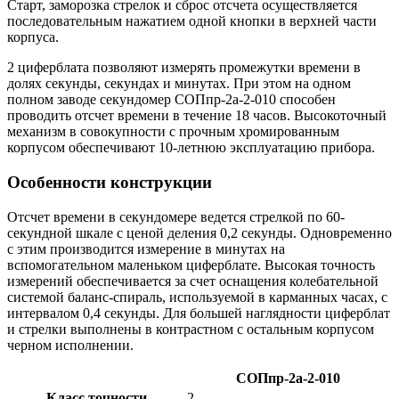
Старт, заморозка стрелок и сброс отсчета осуществляется
последовательным нажатием одной кнопки в верхней части
корпуса.
2 циферблата позволяют измерять промежутки времени в
долях секунды, секундах и минутах. При этом на одном
полном заводе секундомер СОПпр-2а-2-010 способен
проводить отсчет времени в течение 18 часов. Высокоточный
механизм в совокупности с прочным хромированным
корпусом обеспечивают 10-летнюю эксплуатацию прибора.
Особенности конструкции
Отсчет времени в секундомере ведется стрелкой по 60-
секундной шкале с ценой деления 0,2 секунды. Одновременно
с этим производится измерение в минутах на
вспомогательном маленьком циферблате. Высокая точность
измерений обеспечивается за счет оснащения колебательной
системой баланс-спираль, используемой в карманных часах, с
интервалом 0,4 секунды. Для большей наглядности циферблат
и стрелки выполнены в контрастном с остальным корпусом
черном исполнении.
СОПпр-2а-2-010
Класс точности
2