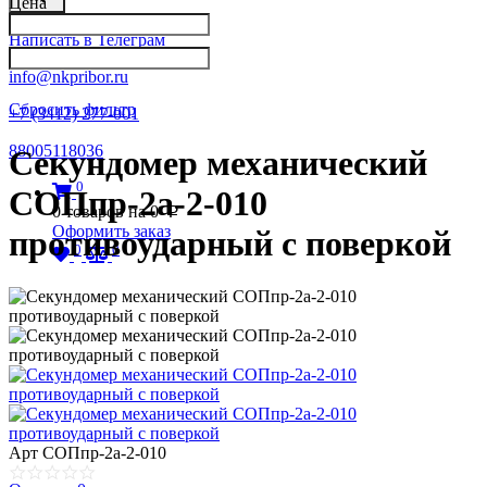
Цена
Написать в Телеграм
info@nkpribor.ru
Сбросить фильтр
+7 (3412) 277-001
88005118036
Секундомер механический
0
СОПпр-2а-2-010
0
товаров на
0
p
Оформить заказ
противоударный с поверкой
0
0
Арт
СОПпр-2а-2-010