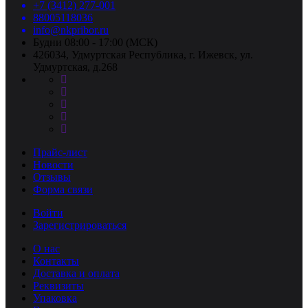
+7 (3412) 277-001
88005118036
info@nkpribor.ru
Будни 08:00 - 17:00 (МСК)
426034, Удмуртская Республика, г. Ижевск, ул.
Удмуртская, д.268
Прайс-лист
Новости
Отзывы
Форма связи
Войти
Зарегистрироваться
О нас
Контакты
Доставка и оплата
Реквизиты
Упаковка